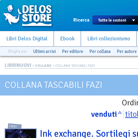
Ricerca
Libri Delos Digital
Ebook
Libri collezionismo
Sfoglia per
Ultimi arrivi
Per editore
Per collana
Per autore
LIBRINUOVI
>
COLLANE
> COLLANA TASCABILI FAZI
COLLANA TASCABILI FAZI
Ordi
venduti
tito
LIBRI
Ink exchange. Sortilegi s