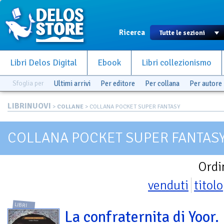
Ricerca
Libri Delos Digital
Ebook
Libri collezionismo
Sfoglia per
Ultimi arrivi
Per editore
Per collana
Per autore
LIBRINUOVI
>
COLLANE
> COLLANA POCKET SUPER FANTASY
COLLANA POCKET SUPER FANTAS
Ordi
venduti
titolo
LIBRI
La confraternita di Yoor. 