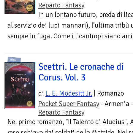
Reparto Fantasy
In un lontano futuro, preda di li
al servizio dei lupi mannari), l’ultima tribù
sempre in fuga. Come i licantropi siano arriva
LIBRI
Scettri. Le cronache di
Corus. Vol. 3
di
L. E. Modesitt Jr.
| Romanzo
Pocket Super Fantasy
- Armenia 
Reparto Fantasy
Nel primo romanzo, "Il Talento di Alucius", 
reso schiavo dai soldati della Matride. Nel s