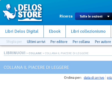
Ricerca
Libri Delos Digital
Ebook
Libri collezionismo
Sfoglia per
Ultimi arrivi
Per editore
Per collana
Per autore
LIBRINUOVI
>
COLLANE
> COLLANA IL PIACERE DI LEGGERE
COLLANA IL PIACERE DI LEGGERE
Ordina per:
data di arrivo
più