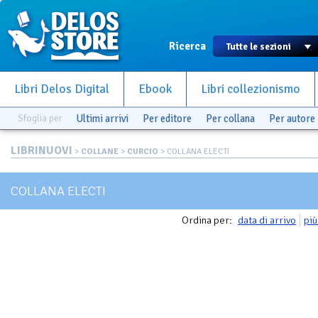
Ricerca
Libri Delos Digital
Ebook
Libri collezionismo
Sfoglia per
Ultimi arrivi
Per editore
Per collana
Per autore
LIBRINUOVI
>
COLLANE
>
CURCIO
> COLLANA ELECTI
COLLANA ELECTI
Ordina per:
data di arrivo
più