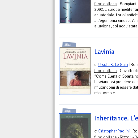
fuori collana
- Bompiani 
2092. L'Europa mediterra
equatoriale, i suoi antic
all'egemonia cinese. Ven
alluvione, poi acquistata 
LIBRI
Lavinia
di
Ursula K. Le Guin
| Ro
fuori collana
- Cavallo di
“Come Elena di Sparta ho
lasciandosi prendere dag
rifiutandomi di essere da
mio uomo e...
LIBRI
Inheritance. L'e
di
Cristopher Paolini
| R
fuori collana
- Rizzoli -
R