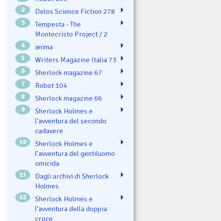
2
Delos Science Fiction 278
3
Tempesta - The
Montecristo Project / 2
4
ənima
5
Writers Magazine Italia 73
6
Sherlock magazine 67
7
Robot 104
8
Sherlock magazine 66
9
Sherlock Holmes e
l'avventura del secondo
cadavere
10
Sherlock Holmes e
l’avventura del gentiluomo
omicida
11
Dagli archivi di Sherlock
Holmes
12
Sherlock Holmes e
l’avventura della doppia
croce