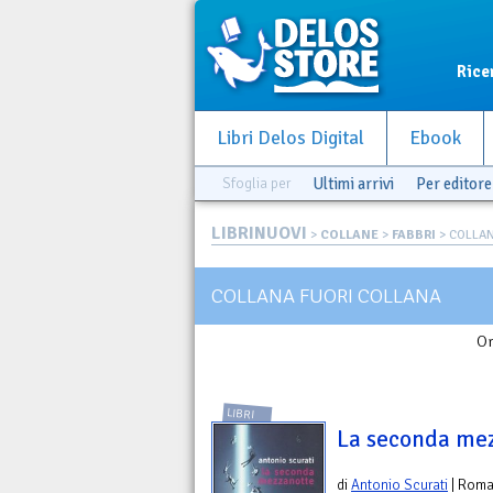
Rice
Libri Delos Digital
Ebook
Sfoglia per
Ultimi arrivi
Per editore
LIBRINUOVI
>
COLLANE
>
FABBRI
> COLLAN
COLLANA FUORI COLLANA
Or
LIBRI
La seconda me
di
Antonio Scurati
| Rom