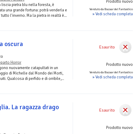
Prodotto nuovo
iscia pietra blu nella foresta, è
Venduto da Bazaar del Fantastico
ata una grande fortuna: potrà venderla e
» Vedi scheda completa
tutto l'inverno. Ma la pietra in realtà è...
ta oscura
Esaurito
zo
parto Horror
Prodotto nuovo
ngono nuovamente catapultati in un
Venduto da Bazaar del Fantastico
aggio di Michelle dal Mondo dei Morti,
» Vedi scheda completa
uiti. Qualcosa di perfido e di orribile,...
glia. La ragazza drago
Esaurito
Prodotto nuovo