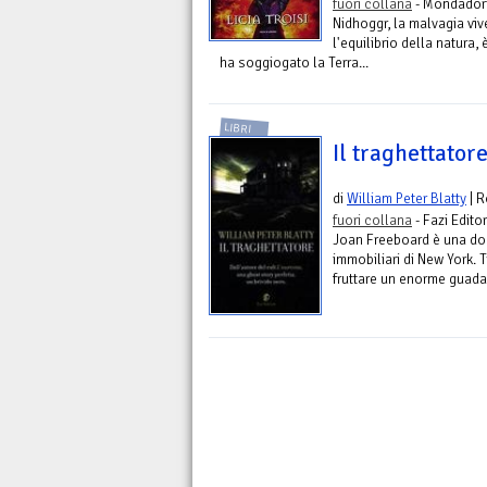
fuori collana
- Mondadori
Nidhoggr, la malvagia vi
l'equilibrio della natura,
ha soggiogato la Terra...
LIBRI
Il traghettator
di
William Peter Blatty
| 
fuori collana
- Fazi Edito
Joan Freeboard è una don
immobiliari di New York. 
fruttare un enorme guadag