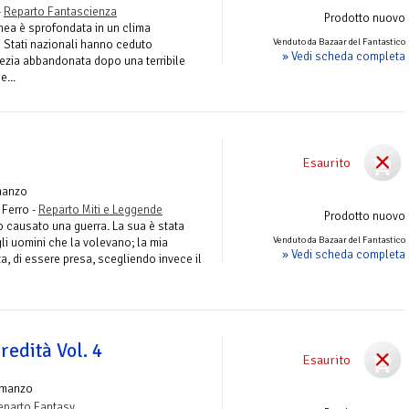
-
Reparto Fantascienza
Prodotto nuovo
nea è sprofondata in un clima
Venduto da Bazaar del Fantastico
hi Stati nazionali hanno ceduto
» Vedi scheda completa
ezia abbandonata dopo una terribile
e...
Esaurito
manzo
 Ferro -
Reparto Miti e Leggende
Prodotto nuovo
 causato una guerra. La sua è stata
Venduto da Bazaar del Fantastico
li uomini che la volevano; la mia
» Vedi scheda completa
ta, di essere presa, scegliendo invece il
redità Vol. 4
Esaurito
omanzo
eparto Fantasy