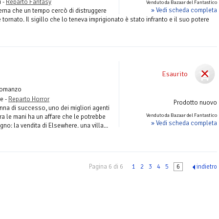
 -
Reparto Fantasy
Venduto da Bazaar del Fantastico
» Vedi scheda completa
verna che un tempo cercò di distruggere
 è tornato. Il sigillo che lo teneva imprigionato è stato infranto e il suo potere
e
Esaurito
Romanzo
re -
Reparto Horror
Prodotto nuovo
na di successo, uno dei migliori agenti
Venduto da Bazaar del Fantastico
Tra le mani ha un affare che le potrebbe
» Vedi scheda completa
no: la vendita di Elsewhere. una villa...
Pagina 6 di 6
1
2
3
4
5
6
indietro