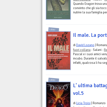
Quando Eragon trova una l
convinto che gli sia tocc
nutrire la sua famiglia per 
LIBRI
Il male. La por
di
David Lozano
| Roman
fuori collana
- Salani -
Re
Pascal e i suoi amici ve
incubo. Durante il salvat
infatti, qualcosa li ha seg
LIBRI
L' ultima batta
vol.5
di
Licia Troisi
| Romanzo