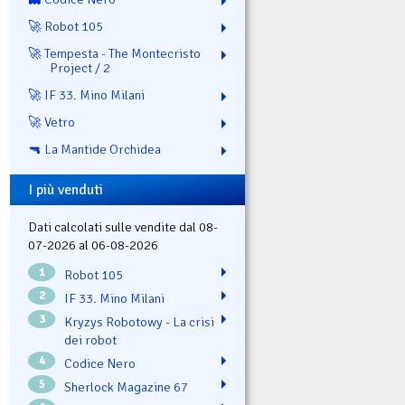
🚀 Robot 105
🚀 Tempesta - The Montecristo
Project / 2
🚀 IF 33. Mino Milani
🚀 Vetro
🔫 La Mantide Orchidea
I più venduti
Dati calcolati sulle vendite dal 08-
07-2026 al 06-08-2026
1
Robot 105
2
IF 33. Mino Milani
3
Kryzys Robotowy - La crisi
dei robot
4
Codice Nero
5
Sherlock Magazine 67