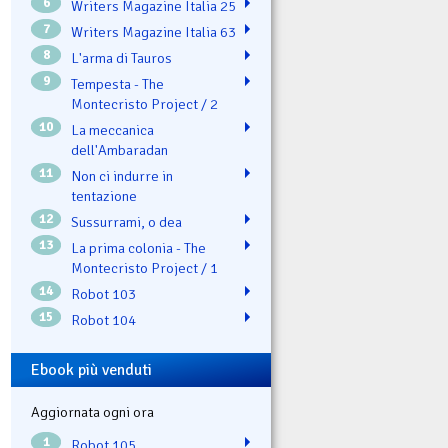
6
Writers Magazine Italia 25
7
Writers Magazine Italia 63
8
L'arma di Tauros
9
Tempesta - The
Montecristo Project / 2
10
La meccanica
dell'Ambaradan
11
Non ci indurre in
tentazione
12
Sussurrami, o dea
13
La prima colonia - The
Montecristo Project / 1
14
Robot 103
15
Robot 104
Ebook più venduti
Aggiornata ogni ora
1
Robot 105