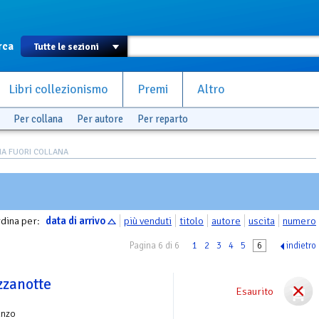
rca
Libri collezionismo
Premi
Altro
Per collana
Per autore
Per reparto
A FUORI COLLANA
dina per:
data di arrivo
più venduti
titolo
autore
uscita
numero
Pagina 6 di 6
1
2
3
4
5
6
indietro
zzanotte
Esaurito
anzo