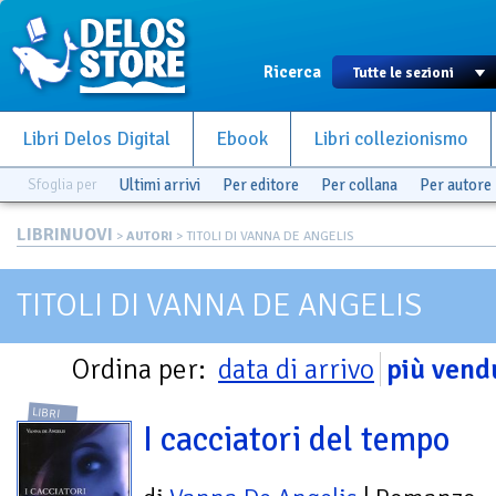
Ricerca
Libri Delos Digital
Ebook
Libri collezionismo
Sfoglia per
Ultimi arrivi
Per editore
Per collana
Per autore
LIBRINUOVI
>
AUTORI
> TITOLI DI VANNA DE ANGELIS
TITOLI DI VANNA DE ANGELIS
Ordina per:
data di arrivo
più vend
LIBRI
I cacciatori del tempo