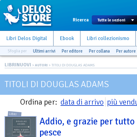
Ricerca
Libri Delos Digital
Ebook
Libri collezionismo
Sfoglia per
Ultimi arrivi
Per editore
Per collana
Per autore
LIBRINUOVI
>
AUTORI
> TITOLI DI DOUGLAS ADAMS
TITOLI DI DOUGLAS ADAMS
Ordina per:
data di arrivo
più vend
LIBRI
Addio, e grazie per tutto 
pesce