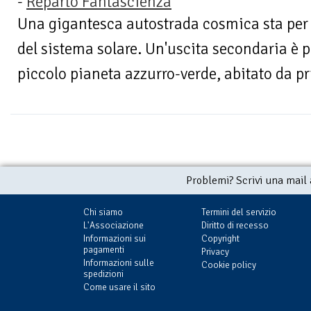
-
Reparto Fantascienza
Una gigantesca autostrada cosmica sta per e
del sistema solare. Un'uscita secondaria è pr
piccolo pianeta azzurro-verde, abitato da pr
Problemi? Scrivi una mail
Chi siamo
Termini del servizio
L'Associazione
Diritto di recesso
Informazioni sui
Copyright
pagamenti
Privacy
Informazioni sulle
Cookie policy
spedizioni
Come usare il sito