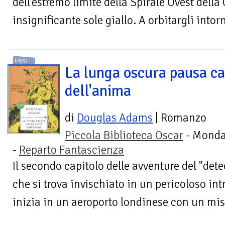
dell'estremo limite della Spirale Ovest della 
insignificante sole giallo. A orbitargli intorn
LIBRI
La lunga oscura pausa ca
dell'anima
di
Douglas Adams
| Romanzo
Piccola Biblioteca Oscar
- Monda
-
Reparto Fantascienza
Il secondo capitolo delle avventure del "detec
che si trova invischiato in un pericoloso int
inizia in un aeroporto londinese con un mist