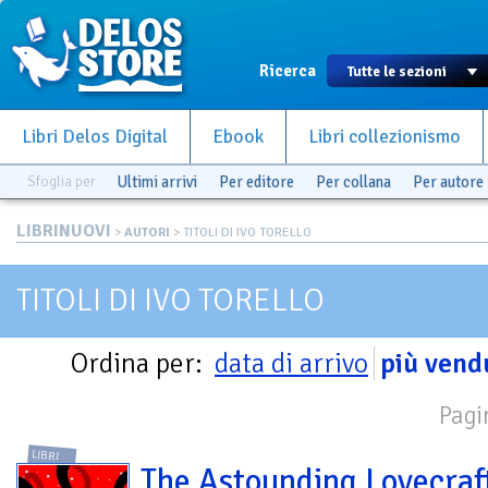
Ricerca
Libri Delos Digital
Ebook
Libri collezionismo
Sfoglia per
Ultimi arrivi
Per editore
Per collana
Per autore
LIBRINUOVI
>
AUTORI
> TITOLI DI IVO TORELLO
TITOLI DI IVO TORELLO
Ordina per:
data di arrivo
più vend
Pagi
LIBRI
The Astounding Lovecraf