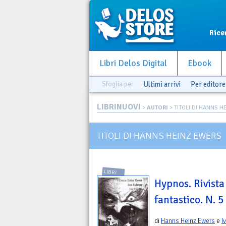
Rice
Libri Delos Digital
Ebook
Sfoglia per
Ultimi arrivi
Per editore
LIBRINUOVI
>
AUTORI
> TITOLI DI HANNS 
TITOLI DI HANNS HEINZ EWERS
LIBRI
Hypnos. Rivista
fantastico. N. 5
di
Hanns Heinz Ewers
e
I