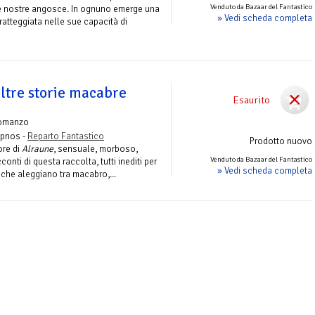
Venduto da Bazaar del Fantastico
lle nostre angosce. In ognuno emerge una
» Vedi scheda completa
tratteggiata nelle sue capacità di
ltre storie macabre
Esaurito
omanzo
Hypnos -
Reparto Fantastico
Prodotto nuovo
ore di
Alraune
, sensuale, morboso,
Venduto da Bazaar del Fantastico
conti di questa raccolta, tutti inediti per
» Vedi scheda completa
ie che aleggiano tra macabro,...