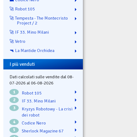
🚀 Robot 105
🚀 Tempesta - The Montecristo
Project / 2
🚀 IF 33. Mino Milani
🚀 Vetro
🔫 La Mantide Orchidea
I più venduti
Dati calcolati sulle vendite dal 08-
07-2026 al 06-08-2026
1
Robot 105
2
IF 33. Mino Milani
3
Kryzys Robotowy - La crisi
dei robot
4
Codice Nero
5
Sherlock Magazine 67