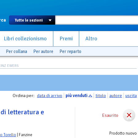
rca
Libri collezionismo
Premi
Altro
Per collana
Per autore
Per reparto
HEINZ EWERS
Ordina per:
data di arrivo
più venduti
titolo
autore
uscita
 di letteratura e
Esaurito
Prodotto nuovo
vo Torello
| Fanzine