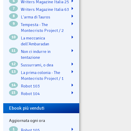
6
Writers Magazine Italia 25
7
Writers Magazine Italia 63
8
L'arma di Tauros
9
Tempesta - The
Montecristo Project / 2
10
La meccanica
dell'Ambaradan
11
Non ci indurre in
tentazione
12
Sussurrami, o dea
13
La prima colonia - The
Montecristo Project / 1
14
Robot 103
15
Robot 104
Ebook più venduti
Aggiornata ogni ora
1
Robot 105