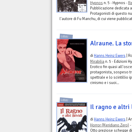
Hypnos
n. 5 - Hypnos -
Re
Pubblicazione dedicata al
Protagonisti di questo n
l'autore di Fu Manchu, di cui viene pubblicat
LIBRI
Alraune. La sto
di
Hanns Heinz Ewers
| R
Mirabilia
n. 5 - Edizioni 
Erotico fin quasi all'osc
protagonista, sospeso tra
spettrale e lo scintillio
cinismo e i suoi...
LIBRI
Il ragno e altri 
di
Hanns Heinz Ewers
| A
Horror (Meridiano Zero)
-
Otto preziose schegge di 