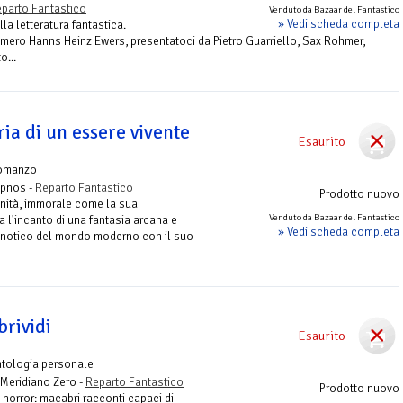
parto Fantastico
Venduto da Bazaar del Fantastico
» Vedi scheda completa
la letteratura fantastica.
umero Hanns Heinz Ewers, presentatoci da Pietro Guarriello, Sax Rohmer,
o...
ria di un essere vivente
Esaurito
omanzo
Hypnos -
Reparto Fantastico
Prodotto nuovo
enità, immorale come la sua
Venduto da Bazaar del Fantastico
 l'incanto di una fantasia arcana e
» Vedi scheda completa
 ipnotico del mondo moderno con il suo
brividi
Esaurito
ntologia personale
 Meridiano Zero -
Reparto Fantastico
Prodotto nuovo
horror: macabri racconti capaci di