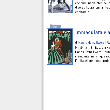
condurci negli inferi de
diversa figura femminile 
esaltare e...
LIBRI
Immaculata e a
di
Hanns Heinz Ewers
| R
Mirabilia
n. 8 - Edizioni 
Hanns Heinz Ewers, l’aut
insinuante, nei cinque rac
l’Italia, ci presenta stor