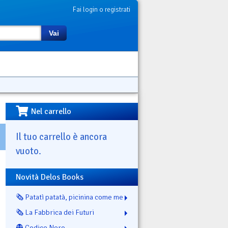
Fai login o registrati
Vai
Nel carrello
Il tuo carrello è ancora
vuoto.
Novità Delos Books
🗞️ Patatì patatà, picinina come me
🗞️ La Fabbrica dei Futuri
👻 Codice Nero