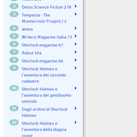
2
Delos Science Fiction 278
3
Tempesta - The
Montecristo Project / 2
4
ənima
5
Writers Magazine Italia 73
6
Sherlock magazine 67
7
Robot 104
8
Sherlock magazine 66
9
Sherlock Holmes e
l'avventura del secondo
cadavere
10
Sherlock Holmes e
l’avventura del gentiluomo
omicida
11
Dagli archivi di Sherlock
Holmes
12
Sherlock Holmes e
l’avventura della doppia
croce