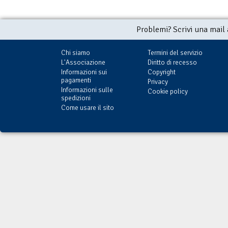
Problemi? Scrivi una mail
Chi siamo
Termini del servizio
L'Associazione
Diritto di recesso
Informazioni sui
Copyright
pagamenti
Privacy
Informazioni sulle
Cookie policy
spedizioni
Come usare il sito