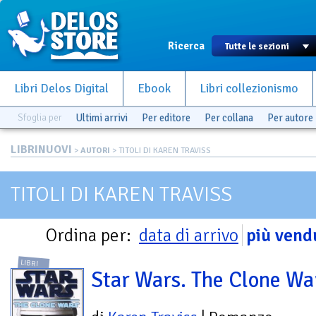
Ricerca
Libri Delos Digital
Ebook
Libri collezionismo
Sfoglia per
Ultimi arrivi
Per editore
Per collana
Per autore
LIBRINUOVI
>
AUTORI
> TITOLI DI KAREN TRAVISS
TITOLI DI KAREN TRAVISS
Ordina per:
data di arrivo
più vend
LIBRI
Star Wars. The Clone Wa