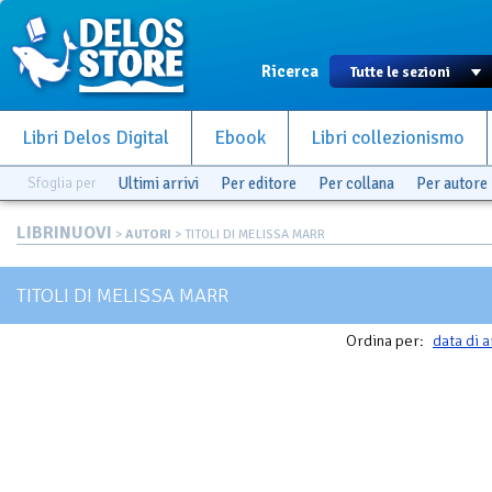
Ricerca
Libri Delos Digital
Ebook
Libri collezionismo
Sfoglia per
Ultimi arrivi
Per editore
Per collana
Per autore
LIBRINUOVI
>
AUTORI
> TITOLI DI MELISSA MARR
TITOLI DI MELISSA MARR
Ordina per:
data di a