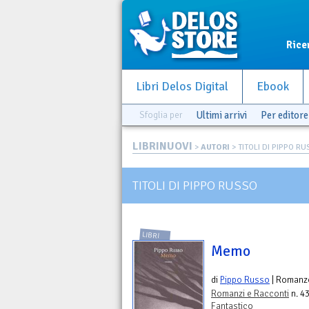
Rice
Libri Delos Digital
Ebook
Sfoglia per
Ultimi arrivi
Per editore
LIBRINUOVI
>
AUTORI
> TITOLI DI PIPPO R
TITOLI DI PIPPO RUSSO
LIBRI
Memo
di
Pippo Russo
| Romanz
Romanzi e Racconti
n. 43
Fantastico