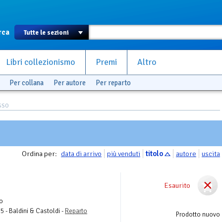
rca
Libri collezionismo
Premi
Altro
Per collana
Per autore
Per reparto
USSO
Ordina per:
data di arrivo
più venduti
titolo
autore
uscita
Esaurito
o
5 - Baldini & Castoldi -
Reparto
Prodotto nuovo