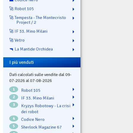
🚀 Robot 105
🚀 Tempesta - The Montecristo
Project / 2
🚀 IF 33. Mino Milani
🚀 Vetro
🔫 La Mantide Orchidea
I più venduti
Dati calcolati sulle vendite dal 09-
07-2026 al 07-08-2026
1
Robot 105
2
IF 33. Mino Milani
3
Kryzys Robotowy - La crisi
dei robot
4
Codice Nero
5
Sherlock Magazine 67