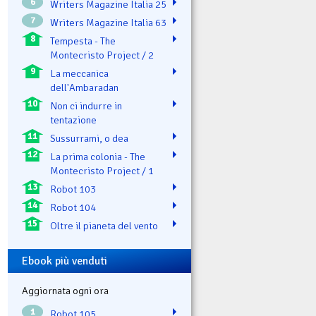
6
Writers Magazine Italia 25
7
Writers Magazine Italia 63
8
Tempesta - The
Montecristo Project / 2
9
La meccanica
dell'Ambaradan
10
Non ci indurre in
tentazione
11
Sussurrami, o dea
12
La prima colonia - The
Montecristo Project / 1
13
Robot 103
14
Robot 104
15
Oltre il pianeta del vento
Ebook più venduti
Aggiornata ogni ora
1
Robot 105