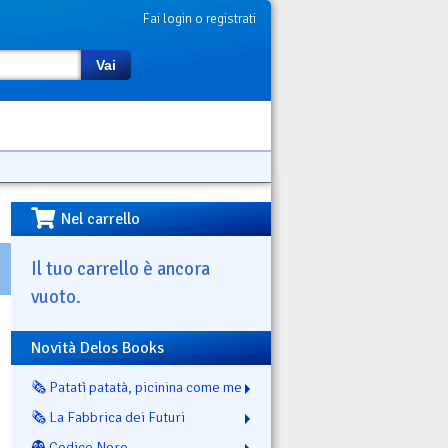
Fai login o registrati
Vai
Nel carrello
Il tuo carrello è ancora
vuoto.
Novità Delos Books
🗞️ Patatì patatà, picinina come me
🗞️ La Fabbrica dei Futuri
👻 Codice Nero