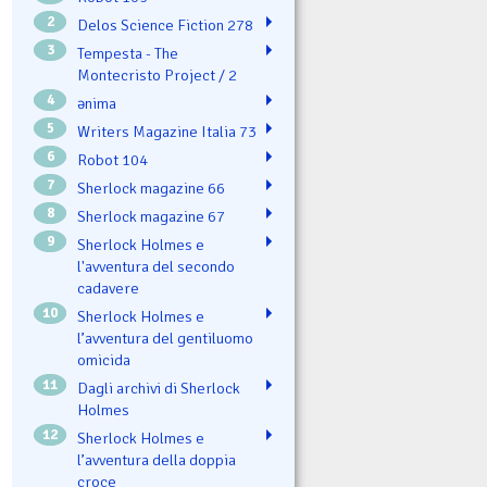
2
Delos Science Fiction 278
3
Tempesta - The
Montecristo Project / 2
4
ənima
5
Writers Magazine Italia 73
6
Robot 104
7
Sherlock magazine 66
8
Sherlock magazine 67
9
Sherlock Holmes e
l'avventura del secondo
cadavere
10
Sherlock Holmes e
l’avventura del gentiluomo
omicida
11
Dagli archivi di Sherlock
Holmes
12
Sherlock Holmes e
l’avventura della doppia
croce