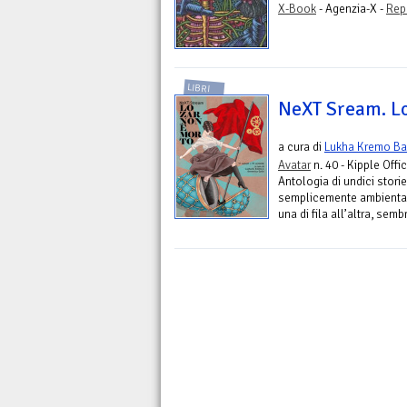
X-Book
- Agenzia-X -
Rep
LIBRI
NeXT Sream. Lo
a cura di
Lukha Kremo Bar
Avatar
n. 40 - Kipple Offic
Antologia di undici stori
semplicemente ambientate
una di fila all’altra, sembr