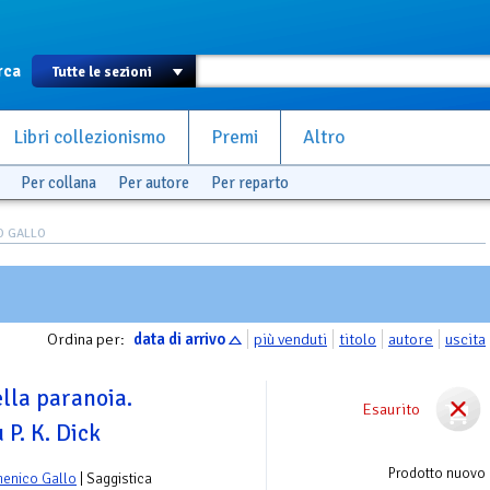
rca
Libri collezionismo
Premi
Altro
Per collana
Per autore
Per reparto
O GALLO
Ordina per:
data di arrivo
più venduti
titolo
autore
uscita
lla paranoia.
Esaurito
 P. K. Dick
Prodotto nuovo
enico Gallo
| Saggistica