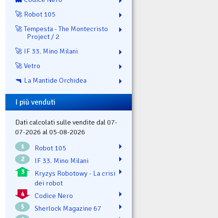
🚀 Robot 105
🚀 Tempesta - The Montecristo
Project / 2
🚀 IF 33. Mino Milani
🚀 Vetro
🔫 La Mantide Orchidea
I più venduti
Dati calcolati sulle vendite dal 07-
07-2026 al 05-08-2026
1
Robot 105
2
IF 33. Mino Milani
3
Kryzys Robotowy - La crisi
dei robot
4
Codice Nero
5
Sherlock Magazine 67