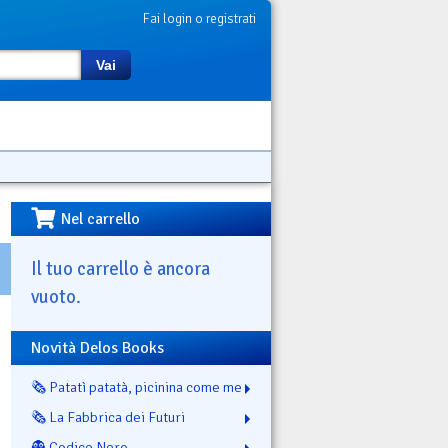
Fai login o registrati
Vai
Nel carrello
Il tuo carrello è ancora
vuoto.
Novità Delos Books
🗞️ Patatì patatà, picinina come me
🗞️ La Fabbrica dei Futuri
👻 Codice Nero