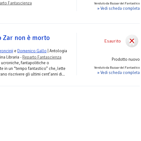
arto Fantascienza
Venduto da Bazaar del Fantastico
» Vedi scheda completa
 Zar non è morto
Esaurito
oncinij
e
Domenico Gallo
| Antologia
ina Libraria -
Reparto Fantascienza
Prodotto nuovo
e ucroniche, fantapolitiche o
Venduto da Bazaar del Fantastico
 in un “tempo fantastico” che, lette
» Vedi scheda completa
ano riscrivere gli ultimi cent’anni di...