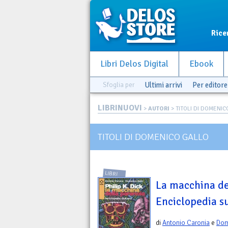
Rice
Libri Delos Digital
Ebook
Sfoglia per
Ultimi arrivi
Per editore
LIBRINUOVI
>
AUTORI
> TITOLI DI DOMENIC
TITOLI DI DOMENICO GALLO
LIBRI
La macchina de
Enciclopedia su
di
Antonio Caronia
e
Dom