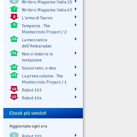
6
Writers Magazine Italia 25
7
Writers Magazine Italia 63
8
L'arma di Tauros
9
Tempesta - The
Montecristo Project / 2
10
La meccanica
dell'Ambaradan
11
Non ci indurre in
tentazione
12
Sussurrami, o dea
13
La prima colonia - The
Montecristo Project / 1
14
Robot 103
15
Robot 104
Ebook più venduti
Aggiornata ogni ora
1
Robot 105