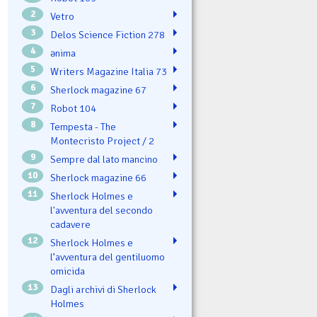
2
Vetro
3
Delos Science Fiction 278
4
ənima
5
Writers Magazine Italia 73
6
Sherlock magazine 67
7
Robot 104
8
Tempesta - The
Montecristo Project / 2
9
Sempre dal lato mancino
10
Sherlock magazine 66
11
Sherlock Holmes e
l'avventura del secondo
cadavere
12
Sherlock Holmes e
l’avventura del gentiluomo
omicida
13
Dagli archivi di Sherlock
Holmes