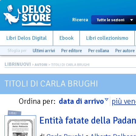
Ricerca
Libri Delos Digital
Ebook
Libri collezionismo
Sfoglia per
Ultimi arrivi
Per editore
Per collana
Per autore
LIBRINUOVI
>
AUTORI
> TITOLI DI CARLA BRUGHI
TITOLI DI CARLA BRUGHI
Ordina per:
data di arrivo
più ven
LIBRI
Entità fatate della Padan