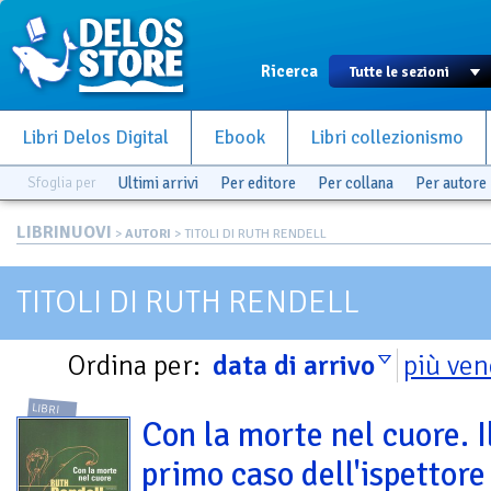
Ricerca
Libri Delos Digital
Ebook
Libri collezionismo
Sfoglia per
Ultimi arrivi
Per editore
Per collana
Per autore
LIBRINUOVI
>
AUTORI
> TITOLI DI RUTH RENDELL
TITOLI DI RUTH RENDELL
Ordina per:
data di arrivo
più ven
LIBRI
Con la morte nel cuore. I
primo caso dell'ispettore