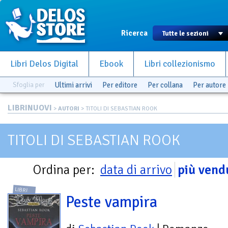
Ricerca
Libri Delos Digital
Ebook
Libri collezionismo
Sfoglia per
Ultimi arrivi
Per editore
Per collana
Per autore
LIBRINUOVI
>
AUTORI
> TITOLI DI SEBASTIAN ROOK
TITOLI DI SEBASTIAN ROOK
Ordina per:
data di arrivo
più vend
LIBRI
Peste vampira