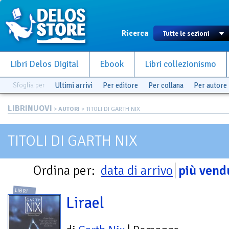
Ricerca
Libri Delos Digital
Ebook
Libri collezionismo
Sfoglia per
Ultimi arrivi
Per editore
Per collana
Per autore
LIBRINUOVI
>
AUTORI
> TITOLI DI GARTH NIX
TITOLI DI GARTH NIX
Ordina per:
data di arrivo
più vend
LIBRI
Lirael