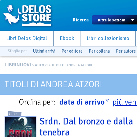
Ricerca
Libri Delos Digital
Ebook
Libri collezionismo
Sfoglia per
Ultimi arrivi
Per editore
Per collana
Per autore
LIBRINUOVI
>
AUTORI
> TITOLI DI ANDREA ATZORI
TITOLI DI ANDREA ATZORI
Ordina per:
data di arrivo
più ven
LIBRI
Srdn. Dal bronzo e dalla
tenebra