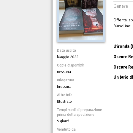
Genere
Offerta spe
Musolino:
Uironda (
Data uscita
Oscure Reg
Maggio 2022
Copie disponibili
Oscure Reg
nessuna
Un buio d
Rilegatura
brossura
Altre info
Illustrato
Tempi medi di preparazione
prima della spedizione
5 giorni
Venduto da