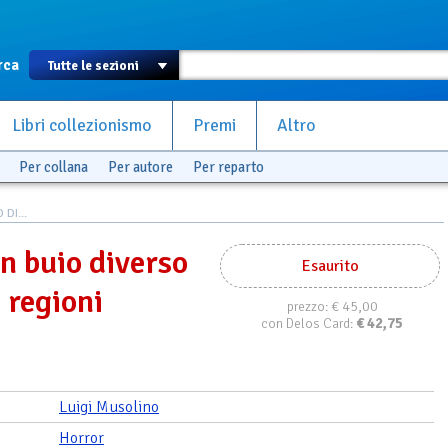
rca
Libri collezionismo
Premi
Altro
Per collana
Per autore
Per reparto
DI...
n buio diverso
Esaurito
 regioni
€ 45,00
prezzo:
€
42,75
con Delos Card:
Luigi Musolino
Horror