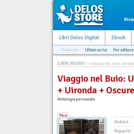
Rice
Libri Delos Digital
Ebook
Sfoglia per
Ultimi arrivi
Per editore
LIBRI NUOVI
>
> VIAGGIO NEL BUIO: UN BUIO 
Viaggio nel Buio: U
+ Uironda + Oscure
Antologia personale
Autore
Reparto