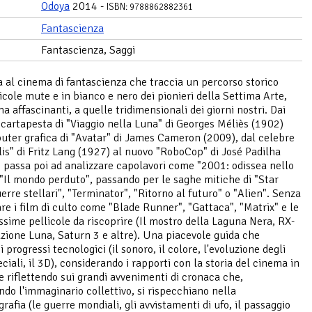
Odoya
2014 -
ISBN: 9788862882361
Fantascienza
Fantascienza, Saggi
 al cinema di fantascienza che traccia un percorso storico
licole mute e in bianco e nero dei pionieri della Settima Arte,
a affascinanti, a quelle tridimensionali dei giorni nostri. Dai
i cartapesta di "Viaggio nella Luna" di Georges Méliès (1902)
uter grafica di "Avatar" di James Cameron (2009), dal celebre
is" di Fritz Lang (1927) al nuovo "RoboCop" di José Padilha
i passa poi ad analizzare capolavori come "2001: odissea nello
 "Il mondo perduto", passando per le saghe mitiche di "Star
erre stellari", "Terminator", "Ritorno al futuro" o "Alien". Senza
re i film di culto come "Blade Runner", "Gattaca", "Matrix" e le
sime pellicole da riscoprire (Il mostro della Laguna Nera, RX-
zione Luna, Saturn 3 e altre). Una piacevole guida che
i progressi tecnologici (il sonoro, il colore, l'evoluzione degli
eciali, il 3D), considerando i rapporti con la storia del cinema in
e riflettendo sui grandi avvenimenti di cronaca che,
ndo l'immaginario collettivo, si rispecchiano nella
rafia (le guerre mondiali, gli avvistamenti di ufo, il passaggio