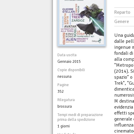
Reparto
Genere
Una guida
dalle pel
ingenue m
fondali d
Data uscita
alla comp
Gennaio 2015
"Metropol
Copie disponibili
(2014). S
nessuna
spazio" o
Trek", "Gu
Pagine
dimentica
352
numerosis
Rilegatura
M destina
brossura
evidenzia 
effetti sp
Tempi medi di preparazione
generale 
prima della spedizione
influenza
1 giorni
cinematog