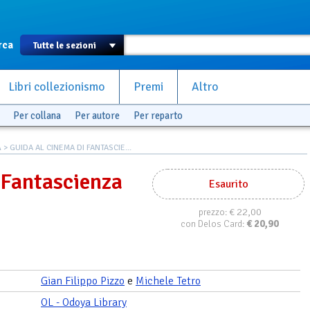
rca
Libri collezionismo
Premi
Altro
Per collana
Per autore
Per reparto
A
> GUIDA AL CINEMA DI FANTASCIE...
 Fantascienza
Esaurito
€ 22,00
prezzo:
€
20,90
con Delos Card:
Gian Filippo Pizzo
e
Michele Tetro
OL - Odoya Library