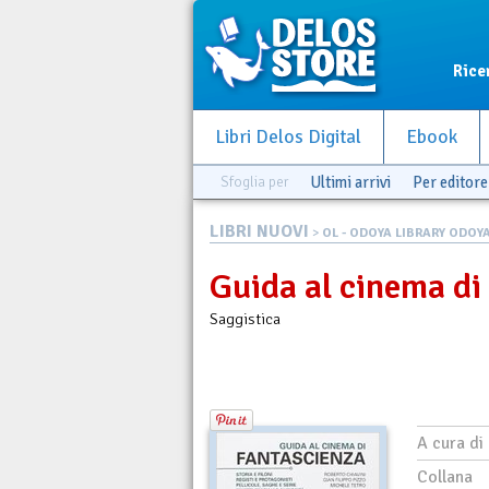
Rice
Libri Delos Digital
Ebook
Sfoglia per
Ultimi arrivi
Per editore
LIBRI NUOVI
>
OL - ODOYA LIBRARY ODOY
Guida al cinema di
Saggistica
A cura di
Collana