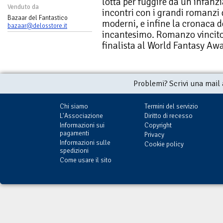
lotta per fuggire da un'infanzia
Venduto da
incontri con i grandi romanzi 
Bazaar del Fantastico
moderni, e infine la cronaca d
bazaar@delosstore.it
incantesimo. Romanzo vincito
finalista al World Fantasy Aw
Problemi? Scrivi una mail
Chi siamo
Termini del servizio
L'Associazione
Diritto di recesso
Informazioni sui
Copyright
pagamenti
Privacy
Informazioni sulle
Cookie policy
spedizioni
Come usare il sito