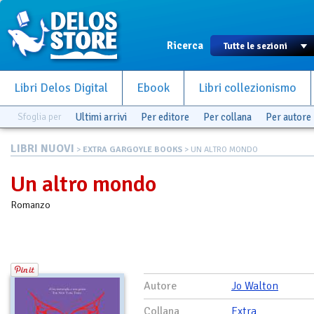
Ricerca
Libri Delos Digital
Ebook
Libri collezionismo
Sfoglia per
Ultimi arrivi
Per editore
Per collana
Per autore
LIBRI NUOVI
>
EXTRA GARGOYLE BOOKS
> UN ALTRO MONDO
Un altro mondo
Romanzo
Autore
Jo Walton
Collana
Extra