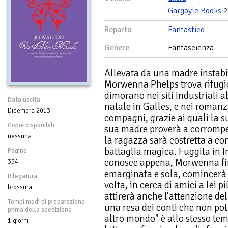
Gargoyle Books
2
Reparto
Fantastico
Genere
Fantascienza
Allevata da una madre instabil
Morwenna Phelps trova rifugio 
dimorano nei siti industriali 
Data uscita
natale in Galles, e nei romanzi
Dicembre 2013
compagni, grazie ai quali la 
Copie disponibili
sua madre proverà a corrompere
nessuna
la ragazza sarà costretta a con
battaglia magica. Fuggita in I
Pagine
conosce appena, Morwenna fini
334
emarginata e sola, comincerà 
Rilegatura
volta, in cerca di amici a lei p
brossura
attirerà anche l'attenzione de
Tempi medi di preparazione
una resa dei conti che non pot
prima della spedizione
altro mondo" è allo stesso tem
1 giorni