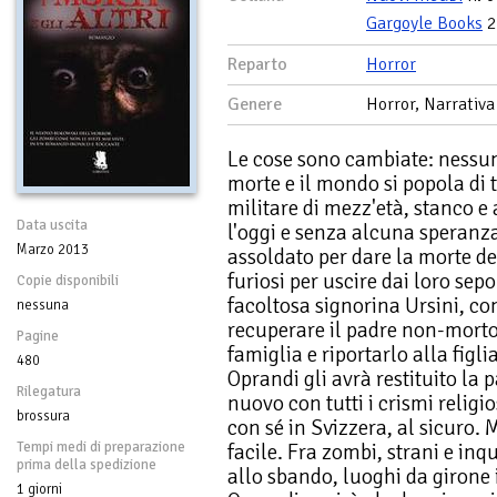
Gargoyle Books
2
Reparto
Horror
Genere
Horror, Narrativa
Le cose sono cambiate: nessun
morte e il mondo si popola di t
militare di mezz'età, stanco e 
Data uscita
l'oggi e senza alcuna speranza
Marzo 2013
assoldato per dare la morte de
furiosi per uscire dai loro sep
Copie disponibili
facoltosa signorina Ursini, con
nessuna
recuperare il padre non-morto
Pagine
famiglia e riportarlo alla figl
480
Oprandi gli avrà restituito la p
Rilegatura
nuovo con tutti i crismi religi
brossura
con sé in Svizzera, al sicuro. 
Tempi medi di preparazione
facile. Fra zombi, strani e inq
prima della spedizione
allo sbando, luoghi da girone i
1 giorni