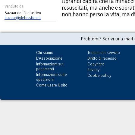
Oprandi capirà che la minacci
Venduto da
resuscitati, ma anche e soprat
Bazaar del Fantastico
non hanno perso la vita, ma di
bazaar@delosstore.it
Problemi? Scrivi una mail
Chi siamo
Termini del servizio
L'Associazione
Diritto di recesso
Informazioni sui
Copyright
pagamenti
Privacy
Informazioni sulle
Cookie policy
spedizioni
Come usare il sito