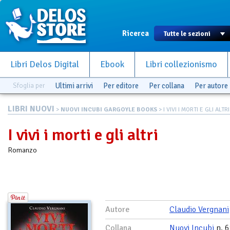
Ricerca
Libri Delos Digital
Ebook
Libri collezionismo
Sfoglia per
Ultimi arrivi
Per editore
Per collana
Per autore
LIBRI NUOVI
>
NUOVI INCUBI GARGOYLE BOOKS
> I VIVI I MORTI E GLI ALTRI
I vivi i morti e gli altri
Romanzo
Autore
Claudio Vergnani
Collana
Nuovi Incubi
n. 