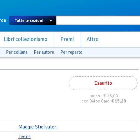
rca
Libri collezionismo
Premi
Altro
Per collana
Per autore
Per reparto
Esaurito
€ 16,00
prezzo:
€
15,20
con Delos Card:
Maggie Stiefvater
Teens