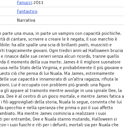
Fanucci
2011
Fantastico
Narrativa
n parte una musa, in parte un vampiro con capacità psichiche.
rtà di cantare, scrivere o creare le è negata, il suo marchio è
bile: ha alle spalle una scia di brillanti poeti, musicisti e
orti tragicamente giovani. Ogni tredici anni ad Halloween brucia
ò e rinasce dalle sue ceneri senza alcun ricordo, tranne quello
rda il momento della sua morte. James è il migliore suonatore
usa nello Stato della Virginia, e probabilmente il più giovane e
questo ciò che pensa di lui Nuala. Ma James, estremamente
delle sue capacità e innamorato di un’altra ragazza, rifiuta le
zioni. Lui è occupato con problemi più grandi: una figura
a gli appare al tramonto mentre avvolge in una spirale Dee, la
za. Dee è al centro di un gioco mortale, e mentre James fatica a
 i fili aggrovigliati della storia, Nuala lo segue, convinta che lui
 da specchio e nella speranza che prima o poi il suo affetto
ambiato. Ma mentre James comincia a realizzare i suoi
i per entrambe, Dee e Nuala stanno mutando, Halloween si
con i suoi fuochi e riti per i defunti, mortali sia per Nuala che