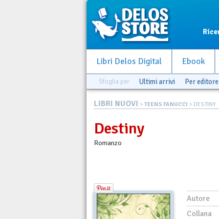
Rice
Libri Delos Digital
Ebook
Sfoglia per
Ultimi arrivi
Per editore
LIBRI NUOVI
>
TEENS FANUCCI
> DESTINY
Destiny
Romanzo
Autore
Collana