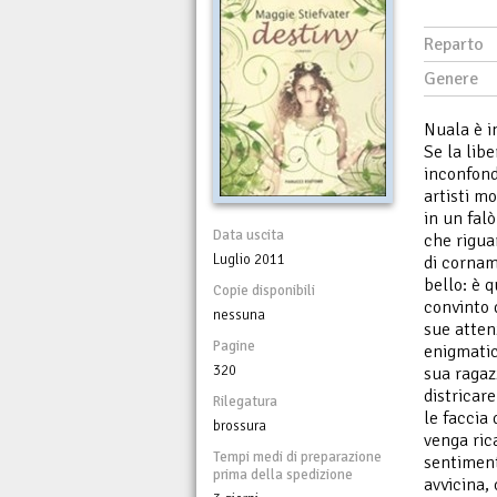
Reparto
Genere
Nuala è i
Se la libe
inconfondi
artisti m
in un fal
Data uscita
che rigua
Luglio 2011
di cornam
bello: è 
Copie disponibili
convinto 
nessuna
sue atten
Pagine
enigmatic
320
sua ragaz
districare
Rilegatura
le faccia
brossura
venga ric
Tempi medi di preparazione
sentiment
prima della spedizione
avvicina, 