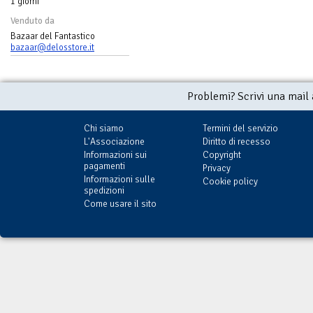
1 giorni
Venduto da
Bazaar del Fantastico
bazaar@delosstore.it
Problemi? Scrivi una mail
Chi siamo
Termini del servizio
L'Associazione
Diritto di recesso
Informazioni sui
Copyright
pagamenti
Privacy
Informazioni sulle
Cookie policy
spedizioni
Come usare il sito