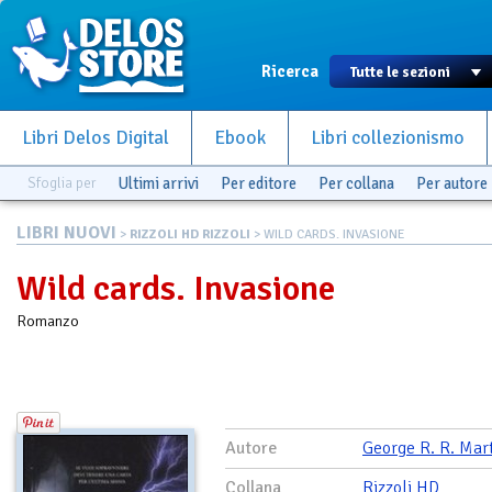
Ricerca
Libri Delos Digital
Ebook
Libri collezionismo
Sfoglia per
Ultimi arrivi
Per editore
Per collana
Per autore
LIBRI NUOVI
>
RIZZOLI HD RIZZOLI
> WILD CARDS. INVASIONE
Wild cards. Invasione
Romanzo
Autore
George R. R. Mar
Collana
Rizzoli HD