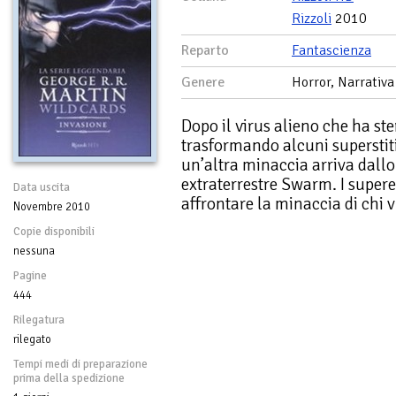
Rizzoli
2010
Reparto
Fantascienza
Genere
Horror, Narrativa
Dopo il virus alieno che ha st
trasformando alcuni superstiti
un’altra minaccia arriva dallo
extraterrestre Swarm. I supere
Data uscita
affrontare la minaccia di chi 
Novembre 2010
Copie disponibili
nessuna
Pagine
444
Rilegatura
rilegato
Tempi medi di preparazione
prima della spedizione