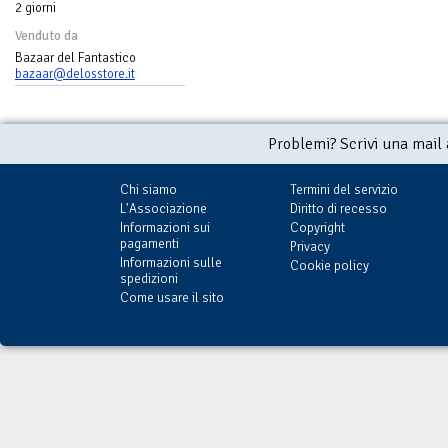
2 giorni
Venduto da
Bazaar del Fantastico
bazaar@delosstore.it
Problemi? Scrivi una mail
Chi siamo
Termini del servizio
L'Associazione
Diritto di recesso
Informazioni sui
Copyright
pagamenti
Privacy
Informazioni sulle
Cookie policy
spedizioni
Come usare il sito