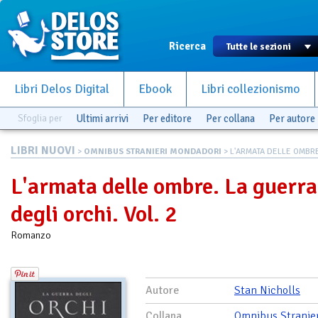
Ricerca
Libri Delos Digital
Ebook
Libri collezionismo
Sfoglia per
Ultimi arrivi
Per editore
Per collana
Per autore
LIBRI NUOVI
>
OMNIBUS STRANIERI MONDADORI
> L'ARMATA DELLE OMBRE.
L'armata delle ombre. La guerra
degli orchi. Vol. 2
Romanzo
Autore
Stan Nicholls
Collana
Omnibus Stranier