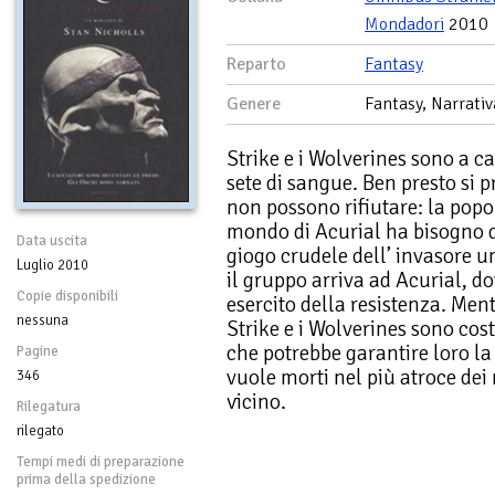
Mondadori
2010
Reparto
Fantasy
Genere
Fantasy, Narrativ
Strike e i Wolverines sono a 
sete di sangue. Ben presto si 
non possono rifiutare: la popo
mondo di Acurial ha bisogno de
Data uscita
giogo crudele dell’ invasore u
Luglio 2010
il gruppo arriva ad Acurial, d
Copie disponibili
esercito della resistenza. Men
nessuna
Strike e i Wolverines sono cost
che potrebbe garantire loro la
Pagine
vuole morti nel più atroce dei
346
vicino.
Rilegatura
rilegato
Tempi medi di preparazione
prima della spedizione