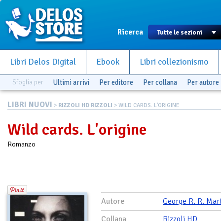
Ricerca
Libri Delos Digital
Ebook
Libri collezionismo
Sfoglia per
Ultimi arrivi
Per editore
Per collana
Per autore
LIBRI NUOVI
>
RIZZOLI HD RIZZOLI
> WILD CARDS. L'ORIGINE
Wild cards. L'origine
Romanzo
Autore
George R. R. Mar
Collana
Rizzoli HD