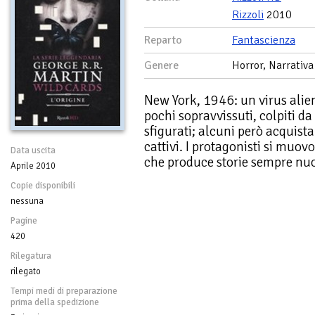
Rizzoli
2010
Reparto
Fantascienza
Genere
Horror, Narrativa
New York, 1946: un virus alie
pochi sopravvissuti, colpiti d
sfigurati; alcuni però acquist
cattivi. I protagonisti si muov
Data uscita
che produce storie sempre nuo
Aprile 2010
Copie disponibili
nessuna
Pagine
420
Rilegatura
rilegato
Tempi medi di preparazione
prima della spedizione