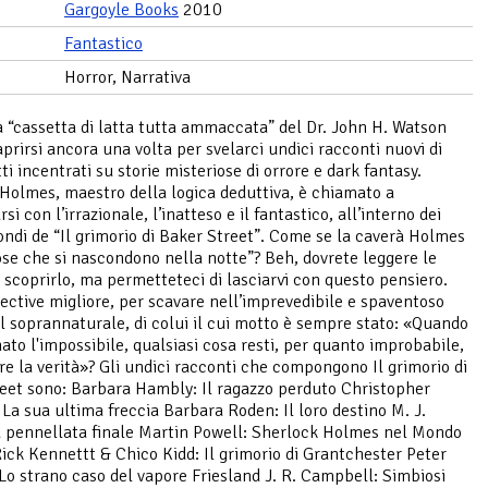
Gargoyle Books
2010
Fantastico
Horror, Narrativa
 “cassetta di latta tutta ammaccata” del Dr. John H. Watson
aprirsi ancora una volta per svelarci undici racconti nuovi di
ti incentrati su storie misteriose di orrore e dark fantasy.
Holmes, maestro della logica deduttiva, è chiamato a
si con l’irrazionale, l’inatteso e il fantastico, all’interno dei
ndi de “Il grimorio di Baker Street”. Come se la caverà Holmes
ose che si nascondono nella notte”? Beh, dovrete leggere le
r scoprirlo, ma permetteteci di lasciarvi con questo pensiero.
ective migliore, per scavare nell’imprevedibile e spaventoso
 soprannaturale, di colui il cui motto è sempre stato: «Quando
nato l'impossibile, qualsiasi cosa resti, per quanto improbabile,
re la verità»? Gli undici racconti che compongono Il grimorio di
eet sono: Barbara Hambly: Il ragazzo perduto Christopher
 La sua ultima freccia Barbara Roden: Il loro destino M. J.
La pennellata finale Martin Powell: Sherlock Holmes nel Mondo
ick Kennettt & Chico Kidd: Il grimorio di Grantchester Peter
Lo strano caso del vapore Friesland J. R. Campbell: Simbiosi