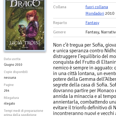
Collana
fuori collana
Mondadori
2010
Reparto
Fantasy
Genere
Fantasy, Narrativ
Non c’è tregua per Sofia, giov
e unica speranza contro Nidho
distruggere l’equilibrio del mo
Data uscita
conquista del Frutto di Eltani
Giugno 2010
nemico è sempre in agguato: q
Copie disponibili
in una città lontana, un evento
nessuna
potere della Gemma dell’Alber
segrete della casa di Sofia. So
Pagine
dovranno partire per Monaco di 
264
annida la minaccia e al tempo 
Rilegatura
annientarla, combattendo una 
rilegato
evitare il trionfo definitivo di
Tempi medi di preparazione
incontreranno nuovi e vecchi a
prima della spedizione