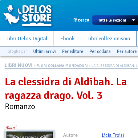
Ricerca
Libri Delos Digital
Ebook
Libri collezionismo
Sfoglia per
Ultimi arrivi
Per editore
Per collana
Per autore
LIBRI NUOVI
>
FUORI COLLANA MONDADORI
> LA CLESSIDRA DI ALDIBAH. LA
La clessidra di Aldibah. La
ragazza drago. Vol. 3
Romanzo
Autore
Licia Troisi