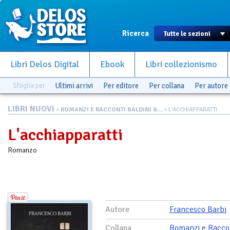
Ricerca
Libri Delos Digital
Ebook
Libri collezionismo
Sfoglia per
Ultimi arrivi
Per editore
Per collana
Per autore
LIBRI NUOVI
>
ROMANZI E RACCONTI BALDINI &...
> L'ACCHIAPPARATTI
L'acchiapparatti
Romanzo
Autore
Francesco Barbi
Collana
Romanzi e Racco