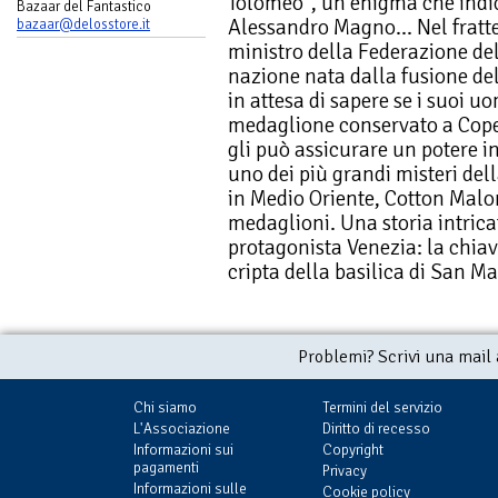
Tolomeo", un enigma che indic
Bazaar del Fantastico
Alessandro Magno... Nel frat
bazaar@delosstore.it
ministro della Federazione de
nazione nata dalla fusione del
in attesa di sapere se i suoi u
medaglione conservato a Copen
gli può assicurare un potere i
uno dei più grandi misteri del
in Medio Oriente, Cotton Malon
medaglioni. Una storia intric
protagonista Venezia: la chiave
cripta della basilica di San Ma
Problemi? Scrivi una mail
Chi siamo
Termini del servizio
L'Associazione
Diritto di recesso
Informazioni sui
Copyright
pagamenti
Privacy
Informazioni sulle
Cookie policy