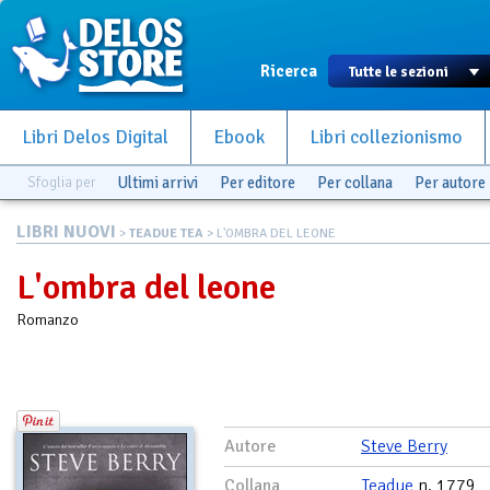
Ricerca
Libri Delos Digital
Ebook
Libri collezionismo
Sfoglia per
Ultimi arrivi
Per editore
Per collana
Per autore
LIBRI NUOVI
>
TEADUE TEA
> L'OMBRA DEL LEONE
L'ombra del leone
Romanzo
Autore
Steve Berry
Collana
Teadue
n. 1779