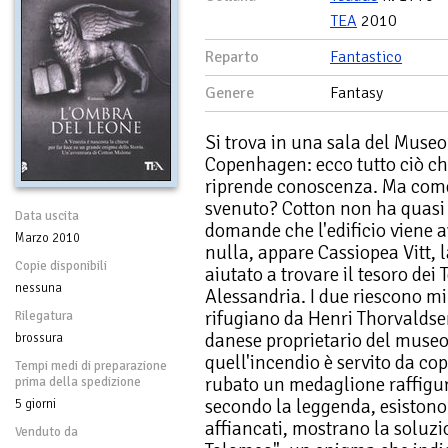
TEA
2010
Reparto
Fantastico
Genere
Fantasy
Si trova in una sala del Muse
Copenhagen: ecco tutto ciò c
riprende conoscenza. Ma come 
svenuto? Cotton non ha quasi 
Data uscita
domande che l'edificio viene 
Marzo 2010
nulla, appare Cassiopea Vitt, 
Copie disponibili
aiutato a trovare il tesoro dei 
nessuna
Alessandria. I due riescono m
rifugiano da Henri Thorvaldsen
Rilegatura
danese proprietario del muse
brossura
quell'incendio è servito da co
Tempi medi di preparazione
rubato un medaglione raffigu
prima della spedizione
secondo la leggenda, esistono
5 giorni
affiancati, mostrano la soluz
Venduto da