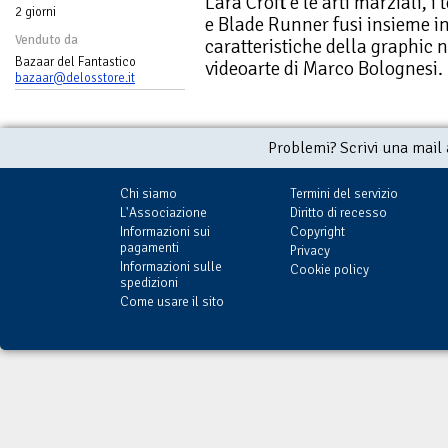
Lara Croft e le arti marziali, i 
2 giorni
e Blade Runner fusi insieme i
Venduto da
caratteristiche della graphic n
Bazaar del Fantastico
videoarte di Marco Bolognesi.
bazaar@delosstore.it
Problemi? Scrivi una mail
Chi siamo
Termini del servizio
L'Associazione
Diritto di recesso
Informazioni sui
Copyright
pagamenti
Privacy
Informazioni sulle
Cookie policy
spedizioni
Come usare il sito