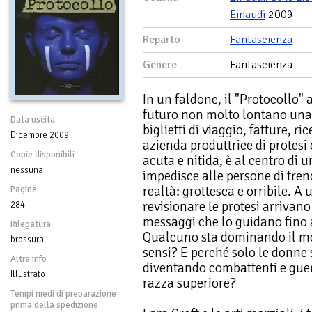
Einaudi
2009
Reparto
Fantascienza
Genere
Fantascienza
In un faldone, il "Protocollo"
futuro non molto lontano una q
Data uscita
biglietti di viaggio, fatture, r
Dicembre 2009
azienda produttrice di protesi
Copie disponibili
acuta e nitida, è al centro di
nessuna
impedisce alle persone di tren
realtà: grottesca e orribile. A
Pagine
revisionare le protesi arrivan
284
messaggi che lo guidano fino 
Rilegatura
Qualcuno sta dominando il mon
brossura
sensi? E perché solo le donne 
Altre info
diventando combattenti e guer
Illustrato
razza superiore?
Tempi medi di preparazione
prima della spedizione