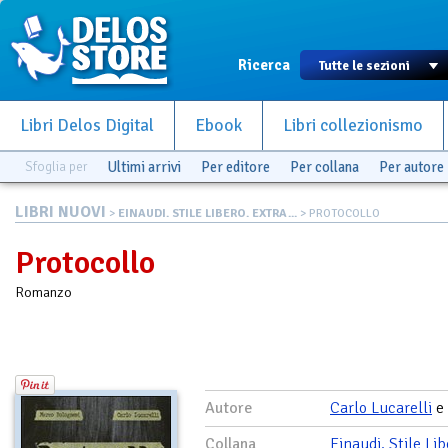
Ricerca
Libri Delos Digital
Ebook
Libri collezionismo
Sfoglia per
Ultimi arrivi
Per editore
Per collana
Per autore
LIBRI NUOVI
>
EINAUDI. STILE LIBERO. EXTRA...
> PROTOCOLLO
Protocollo
Romanzo
Autore
Carlo Lucarelli
e
Collana
Einaudi. Stile Lib