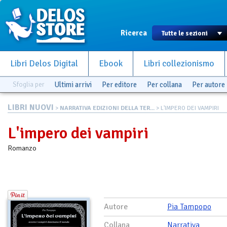
Ricerca
Libri Delos Digital
Ebook
Libri collezionismo
Sfoglia per
Ultimi arrivi
Per editore
Per collana
Per autore
LIBRI NUOVI
>
NARRATIVA EDIZIONI DELLA TER...
> L'IMPERO DEI VAMPIRI
L'impero dei vampiri
Romanzo
Autore
Pia Tampopo
Collana
Narrativa