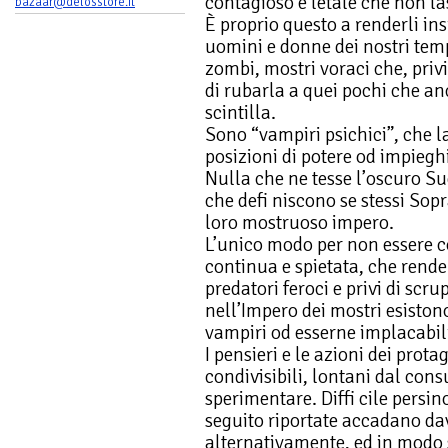
contagioso e letale che non l
bazaar@delosstore.it
È proprio questo a renderli ins
uomini e donne dei nostri temp
zombi, mostri voraci che, priv
di rubarla a quei pochi che a
scintilla.
Sono “vampiri psichici”, che l
posizioni di potere od impieghi
Nulla che ne tesse l’oscuro S
che defi niscono se stessi Sopr
loro mostruoso impero.
L’unico modo per non essere c
continua e spietata, che rende
predatori feroci e privi di scr
nell’Impero dei mostri esistono
vampiri od esserne implacabili
I pensieri e le azioni dei prota
condivisibili, lontani dal con
sperimentare. Diffi cile persino
seguito riportate accadano da
alternativamente, ed in modo