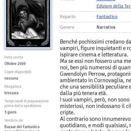
Edizioni della Te
Reparto
Fantastico
Genere
Narrativa
Benché pochissimi credano dav
vampiri, figure inquietanti e
ispirare cinema e letteratura.
Data uscita
Ma se essi non fossero una mer
Ottobre 2009
noi, ben più numerosi di qua
Copie disponibili
Gwendolyn Perrow, protagonis
nessuna
ambientato in Cornovaglia, n
che una sensibilità peculiare ed
Rilegatura
dalla più tenera età.
brossura
I suoi vampiri, però, non sono 
Tempi medi di preparazione
misteriosi, non indossano il c
prima della spedizione
cripte.
3 giorni
Al contrario sono innumerevo
Venduto da
quotidiano, e modi qualsiasi,
Bazaar del Fantastico