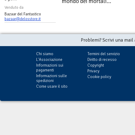
mondo dei mortali...
Venduto da
Bazaar del Fantastico
bazaar@delosstore.it
Problemi? Scrivi una mail
Chi siamo
Termini del servizio
L'Associazione
Diritto di recesso
Informazioni sui
Copyright
pagamenti
Privacy
Informazioni sulle
Cookie policy
spedizioni
Come usare il sito