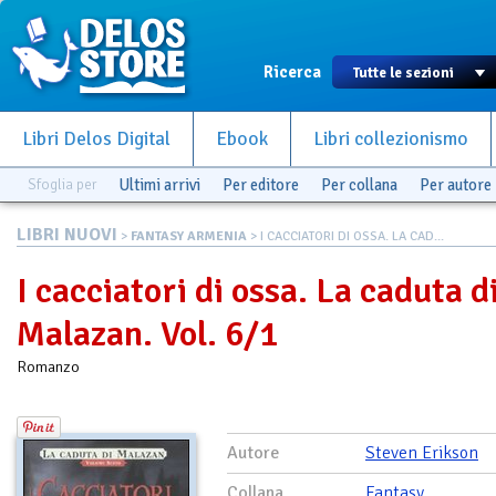
Ricerca
Libri Delos Digital
Ebook
Libri collezionismo
Sfoglia per
Ultimi arrivi
Per editore
Per collana
Per autore
LIBRI NUOVI
>
FANTASY ARMENIA
> I CACCIATORI DI OSSA. LA CAD...
I cacciatori di ossa. La caduta d
Malazan. Vol. 6/1
Romanzo
Autore
Steven Erikson
Collana
Fantasy