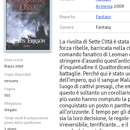
Armenia
2009
Reparto
Fantasy
Genere
Fantasy
La rivolta di Sette Città è sta
forza ribelle, barricata nella c
comando fanatico di Leoman de
stringere d'assedio quest'anti
Data uscita
d'inquietudine il Quattordices
Marzo 2009
battaglie. Perché qui è stato 
Copie disponibili
dell'impero, qui il sangue Mala
nessuna
luogo di cattivi presagi, che 
Pagine
questo è soltanto un corollari
501
più vasto hanno compiuto la p
Rilegatura
conquistato un posto n panthe
rilegato
all'orizzonte. È tempo per gli 
sia la loro decisione, le rego
Tempi medi di preparazione
prima della spedizione
irreversibile, terrificante... e
1 giorni