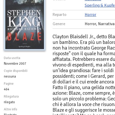
Sperling & Kupfe
Reparto
Horror
Genere
Horror, Narrativa
Clayton Blaisdell Jr., detto Bl
un bambino. Era più un balord
non ha incontrato George Rack
risposte" con il quale ha fo
Data uscita
affiatata. Potrebbero essere d
Novembre 2007
vivono di espedienti, ma alla 
un'idea grandiosa: fare i soldi 
Copie disponibili
possidenti; come i Gerard, per
nessuna
di dollari e il cui erede ancora
Pagine
Fatto il piano, una gelida nott
464
azione: Blaze, come sempre, è 
Rilegatura
solo un piccolo problema: Geo
rilegato
chi è allora la voce che risuo
Blaze e gli suggerisce le moss
Altre info
Illustrato