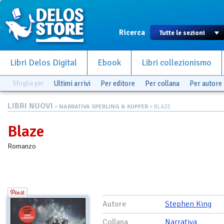
Ricerca
Libri Delos Digital
Ebook
Libri collezionismo
Sfoglia per
Ultimi arrivi
Per editore
Per collana
Per autore
LIBRI NUOVI
>
NARRATIVA SPERLING & KUPFER
> BLAZE
Blaze
Romanzo
Autore
Stephen King
Collana
Narrativa