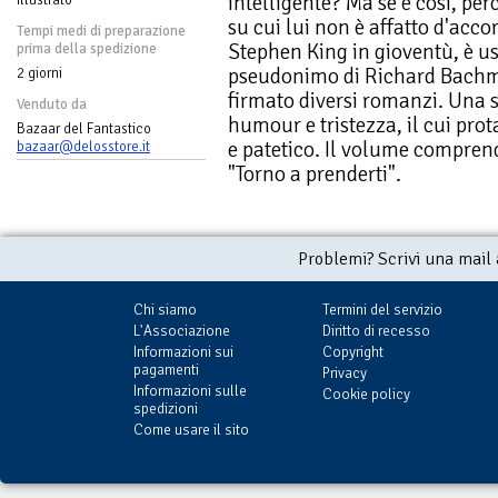
intelligente? Ma se è così, per
su cui lui non è affatto d'acco
Tempi medi di preparazione
Stephen King in gioventù, è usc
prima della spedizione
pseudonimo di Richard Bachma
2 giorni
firmato diversi romanzi. Una s
Venduto da
humour e tristezza, il cui pro
Bazaar del Fantastico
e patetico. Il volume compren
bazaar@delosstore.it
"Torno a prenderti".
Problemi? Scrivi una mail
Chi siamo
Termini del servizio
L'Associazione
Diritto di recesso
Informazioni sui
Copyright
pagamenti
Privacy
Informazioni sulle
Cookie policy
spedizioni
Come usare il sito