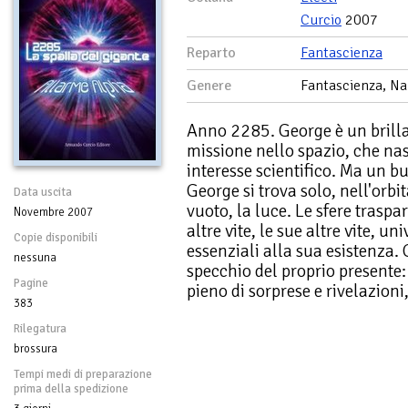
Curcio
2007
Reparto
Fantascienza
Genere
Fantascienza, Na
Anno 2285. George è un brilla
missione nello spazio, che nas
interesse scientifico. Ma un b
George si trova solo, nell'orbi
Data uscita
vuoto, la luce. Le sfere traspa
Novembre 2007
altre vite, le sue altre vite, un
Copie disponibili
essenziali alla sua esistenza.
nessuna
specchio del proprio presente:
Pagine
pieno di sorprese e rivelazioni
383
Rilegatura
brossura
Tempi medi di preparazione
prima della spedizione