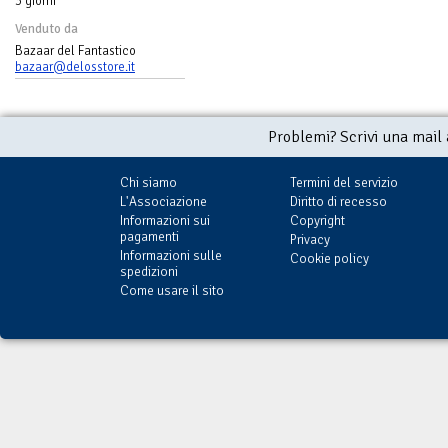
3 giorni
Venduto da
Bazaar del Fantastico
bazaar@delosstore.it
Problemi? Scrivi una mail
Chi siamo
Termini del servizio
L'Associazione
Diritto di recesso
Informazioni sui
Copyright
pagamenti
Privacy
Informazioni sulle
Cookie policy
spedizioni
Come usare il sito