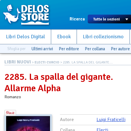
Ricerca
Libri Delos Digital
Ebook
Libri collezionismo
Sfoglia per
Ultimi arrivi
Per editore
Per collana
Per autore
LIBRI NUOVI
>
ELECTI CURCIO
> 2285. LA SPALLA DEL GIGANTE....
2285. La spalla del gigante.
Allarme Alpha
Romanzo
Autore
Luigi Fraticelli
Collana
Electi