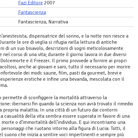
Fazi Editore
2007
Fantascienza
Fantascienza, Narrativa
n’anestesista, dispensatrice del sonno, e la notte non riesce a
urante le ore di veglia si rifugia nella lettura di antiche
ni di un suo bisavolo, descrizioni di sogni meticolosamente
 nel corso di una vita; durante il giorno lavora in due diversi
il Dolcemorte e il Freezer. Il primo provvede a fornire ai propri
acoltosi, anche ai giovani e sani, tutto il necessario per morire
onfortevole dei modi: saune, film, pasti da gourmet, brevi e
 esperienze erotiche e infine una bevanda, mescolata con il
yma.
o permette di sconfiggere la mortalità attraverso la
zione: ibernarsi fin quando la scienza non avrà trovato il rimedio
a propria malattia. In una città di un futuro dai contorni
 la casualità della vita sembra essere superata in favore di una
i morte o d’immortalità dell’individuo. E qui incontriamo una
 personaggi che ruotano intorno alla figura di Lucia: Totti, il
el suono che inizia a sentire voci impertinenti e sempre più