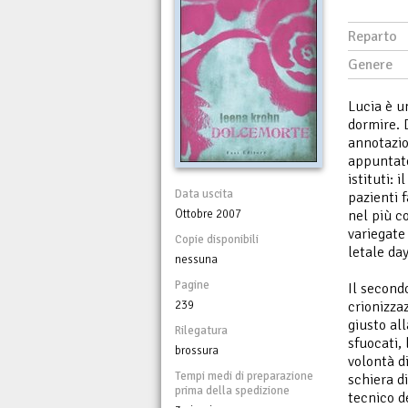
Reparto
Genere
Lucia è u
dormire. D
annotazio
appuntate
istituti: 
Data uscita
pazienti f
Ottobre 2007
nel più c
variegate
Copie disponibili
letale da
nessuna
Pagine
Il second
239
crionizza
giusto all
Rilegatura
sfuocati,
brossura
volontà d
Tempi medi di preparazione
schiera di
prima della spedizione
tecnico d