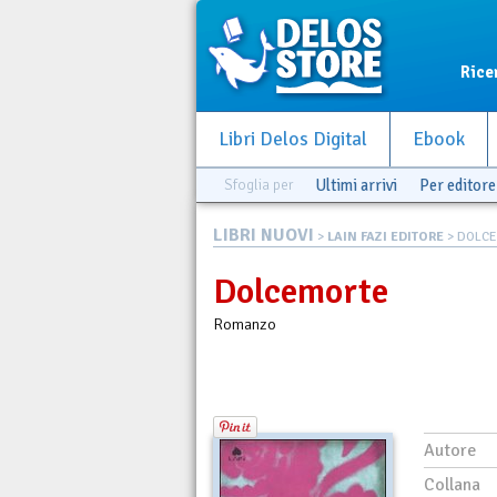
Rice
Libri Delos Digital
Ebook
Sfoglia per
Ultimi arrivi
Per editore
LIBRI NUOVI
>
LAIN FAZI EDITORE
> DOLC
Dolcemorte
Romanzo
Autore
Collana