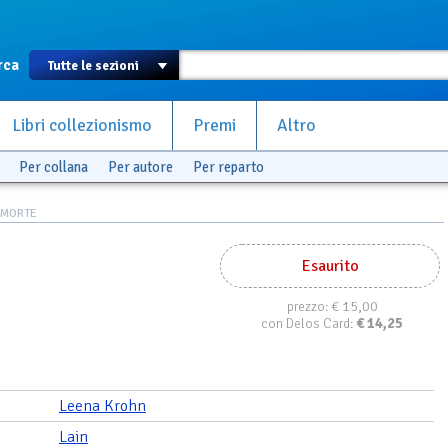
rca
Libri collezionismo
Premi
Altro
Per collana
Per autore
Per reparto
EMORTE
Esaurito
€ 15,00
prezzo:
€
14,25
con Delos Card:
Leena Krohn
Lain