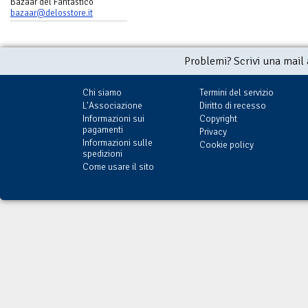
Bazaar del Fantastico
bazaar@delosstore.it
Problemi? Scrivi una mail
Chi siamo
Termini del servizio
L'Associazione
Diritto di recesso
Informazioni sui
Copyright
pagamenti
Privacy
Informazioni sulle
Cookie policy
spedizioni
Come usare il sito