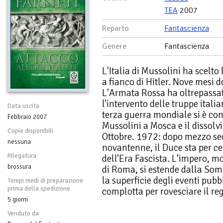
TEA
2007
Reparto
Fantascienza
Genere
Fantascienza
L'Italia di Mussolini ha scelto 
a fianco di Hitler. Nove mesi 
L'Armata Rossa ha oltrepassat
l'intervento delle truppe italia
Data uscita
terza guerra mondiale si è con
Febbraio 2007
Mussolini a Mosca e il dissolv
Copie disponibili
Ottobre. 1972: dopo mezzo sec
nessuna
novantenne, il Duce sta per c
Rilegatura
dell'Era Fascista. L'impero, m
brossura
di Roma, si estende dalla Soma
la superficie degli eventi pubb
Tempi medi di preparazione
prima della spedizione
complotta per rovesciare il re
5 giorni
Venduto da