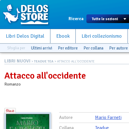
Ricerca
Libri Delos Digital
Ebook
Libri collezionismo
Sfoglia per
Ultimi arrivi
Per editore
Per collana
Per autore
LIBRI NUOVI
>
TEADUE TEA
> ATTACCO ALL'OCCIDENTE
Attacco all'occidente
Romanzo
Autore
Mario Farneti
Collana
Teadue