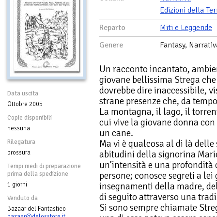
Edizioni della Te
Reparto
Miti e Leggende
Genere
Fantasy, Narrativ
Un racconto incantato, ambien
giovane bellissima Strega che v
dovrebbe dire inaccessibile, vi
Data uscita
strane presenze che, da temp
Ottobre 2005
La montagna, il lago, il torre
Copie disponibili
cui vive la giovane donna con 
nessuna
un cane.
Ma vi è qualcosa al di là dell
Rilegatura
abitudini della signorina Mari
brossura
un’intensità e una profondità 
Tempi medi di preparazione
persone; conosce segreti a lei 
prima della spedizione
insegnamenti della madre, del
1 giorni
di seguito attraverso una tradi
Venduto da
Si sono sempre chiamate Streg
Bazaar del Fantastico
bazaar@delosstore.it