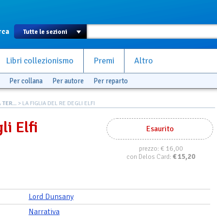
rca
Libri collezionismo
Premi
Altro
Per collana
Per autore
Per reparto
TER...
> LA FIGLIA DEL RE DEGLI ELFI
li Elfi
Esaurito
€ 16,00
prezzo:
€
15,20
con Delos Card:
Lord Dunsany
Narrativa