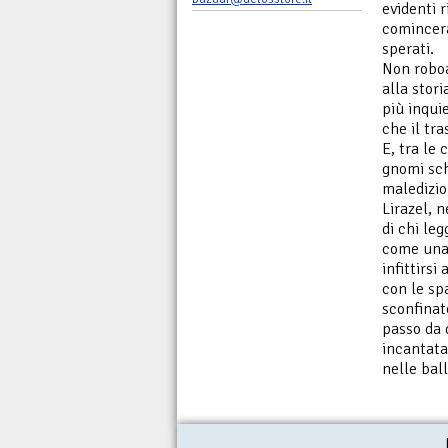
evidenti r
comincera
sperati.
Non roboa
alla stor
più inquie
che il tr
E, tra le 
gnomi sch
maledizion
Lirazel, 
di chi leg
come una 
infittirs
con le spa
sconfinato
passo da 
incantata
nelle ball