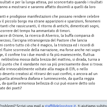
isultati e per la lunga attesa, poi sconcertato quando i risultati
nno a mostrarsi e saranno affatto dissimili a quelli da loro
nti e prodigiose manifestazioni che possano rendere celebre
ia il piccolo borgo ma strane apparizioni e sparizioni, fenomeni
tanti che rassicuranti, il ritorno di antichi, dimenticati sogni,
ascorrere del tempo ha ammantato di timori.
cacce di Orione, la ricerca di Alverico, la buffa comparsa di
erzosi, l’arcigna intransigenza del Pastore che lancia
i contro tutto ciò che è magico, la tristezza ed i ricordi di
nel fluire scorrevole della narrazione, ma forse anche nei sogni
ge, il confine tra i due mondi si fa più evanescente, fluttua
nebbiolina mossa dalla brezza del mattino, si dirada, turna a
i al punto che il viandante non sa più precisamente dove si trova:
lle irrevocabilmente voltate alla magia di Elfi, o nello
 deserto creatosi al ritirarsi dei suoi confini, o ancora ad un
quella atmosfera diafana e luminescente, da quella reggia
, da quella armoniosa bellezza di cui può essere detto solo
ate dei poeti?
Problemi? Scrivi una mail a
staff@delosstore.it
, ti aiutiamo subito