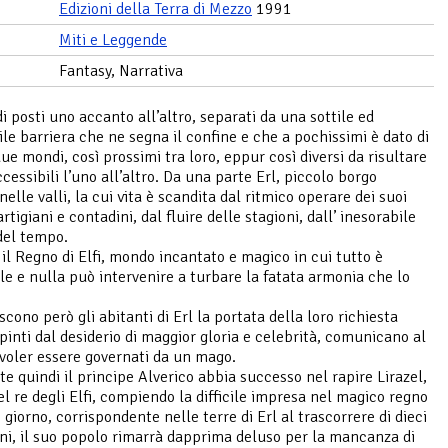
Edizioni della Terra di Mezzo
1991
Miti e Leggende
Fantasy, Narrativa
 posti uno accanto all’altro, separati da una sottile ed
le barriera che ne segna il confine e che a pochissimi è dato di
ue mondi, così prossimi tra loro, eppur così diversi da risultare
cessibili l’uno all’altro. Da una parte Erl, piccolo borgo
elle valli, la cui vita è scandita dal ritmico operare dei suoi
artigiani e contadini, dal fluire delle stagioni, dall’ inesorabile
del tempo.
o il Regno di Elfi, mondo incantato e magico in cui tutto è
e e nulla può intervenire a turbare la fatata armonia che lo
cono però gli abitanti di Erl la portata della loro richiesta
pinti dal desiderio di maggior gloria e celebrità, comunicano al
i voler essere governati da un mago.
e quindi il principe Alverico abbia successo nel rapire Lirazel,
del re degli Elfi, compiendo la difficile impresa nel magico regno
 giorno, corrispondente nelle terre di Erl al trascorrere di dieci
ni, il suo popolo rimarrà dapprima deluso per la mancanza di