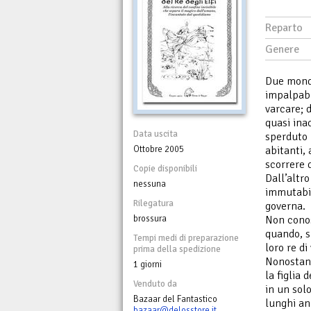
Reparto
Genere
Due mondi
impalpabi
varcare; d
quasi inac
Data uscita
sperduto n
Ottobre 2005
abitanti, 
scorrere 
Copie disponibili
Dall’altr
nessuna
immutabil
Rilegatura
governa.
brossura
Non conos
quando, s
Tempi medi di preparazione
loro re d
prima della spedizione
Nonostant
1 giorni
la figlia 
Venduto da
in un solo
Bazaar del Fantastico
lunghi an
bazaar@delosstore.it