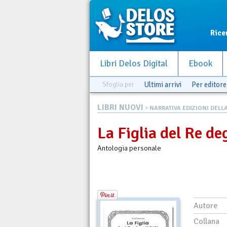
Rice
Libri Delos Digital
Ebook
Sfoglia per
Ultimi arrivi
Per editore
LIBRI NUOVI
>
NARRATIVA EDIZIONI DELLA 
La Figlia del Re deg
Antologia personale
Autore
Collana