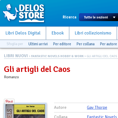
Ricerca
Libri Delos Digital
Ebook
Libri collezionismo
Sfoglia per
Ultimi arrivi
Per editore
Per collana
Per autore
LIBRI NUOVI
>
FANTASTIC NOVELS HOBBY & WORK
> GLI ARTIGLI DEL CAOS
Gli artigli del Caos
Romanzo
Autore
Gav Thorpe
Collana
Fantastic Novels