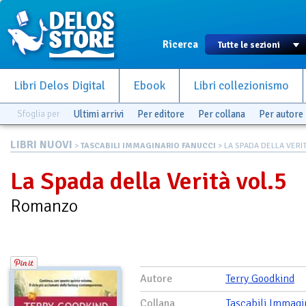
Ricerca
Libri Delos Digital
Ebook
Libri collezionismo
Sfoglia per
Ultimi arrivi
Per editore
Per collana
Per autore
LIBRI NUOVI
>
TASCABILI IMMAGINARIO FANUCCI
> LA SPADA DELLA VERIT
La Spada della Verità vol.5
Romanzo
Autore
Terry Goodkind
Collana
Tascabili Immagi