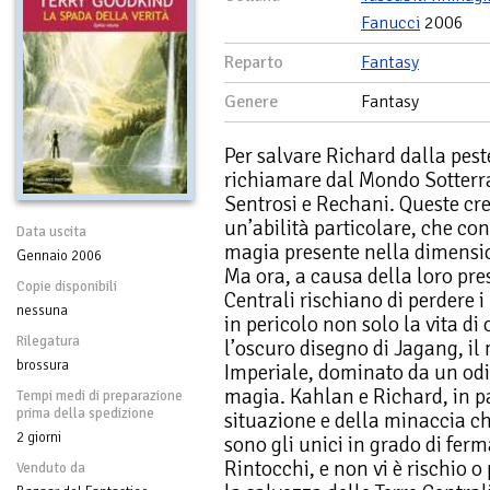
Fanucci
2006
Reparto
Fantasy
Genere
Fantasy
Per salvare Richard dalla pest
richiamare dal Mondo Sotterran
Sentrosi e Rechani. Queste c
un’abilità particolare, che con
Data uscita
magia presente nella dimension
Gennaio 2006
Ma ora, a causa della loro pres
Copie disponibili
Centrali rischiano di perdere 
nessuna
in pericolo non solo la vita 
Rilegatura
l’oscuro disegno di Jagang, il
brossura
Imperiale, dominato da un odio
magia. Kahlan e Richard, in pa
Tempi medi di preparazione
prima della spedizione
situazione e della minaccia c
2 giorni
sono gli unici in grado di ferma
Rintocchi, e non vi è rischio 
Venduto da