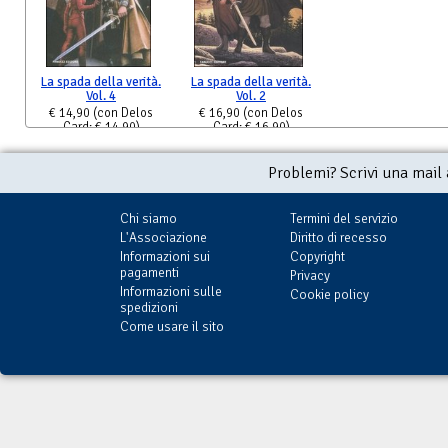
La spada della verità.
La spada della verità.
Vol. 4
Vol. 2
€ 14,90
(con Delos
€ 16,90
(con Delos
Card: € 14,90)
Card: € 16,90)
Problemi? Scrivi una mail
Chi siamo
Termini del servizio
L'Associazione
Diritto di recesso
Informazioni sui
Copyright
pagamenti
Privacy
Informazioni sulle
Cookie policy
spedizioni
Come usare il sito