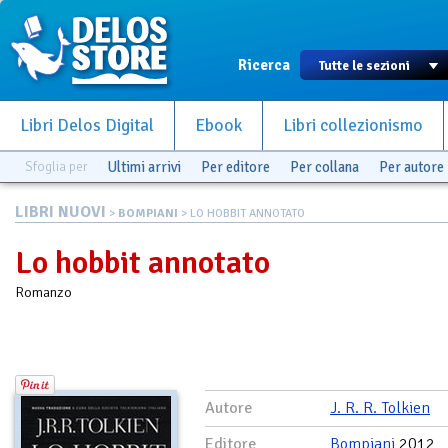
Ricerca
Libri Delos Digital
Ebook
Libri collezionismo
Sfoglia per
Ultimi arrivi
Per editore
Per collana
Per autore
LIBRI NUOVI
>
BOMPIANI
> LO HOBBIT ANNOTATO
Lo hobbit annotato
Romanzo
Autore
J. R. R. Tolkien
Editore
Bompiani
2012