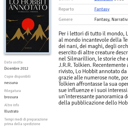
Reparto
Fantasy
Genere
Fantasy, Narrativ
Per i lettori di tutto il mondo
al mondo incantevole della Ter
dei nani, dei maghi, degli orchi
esercito di altre creature descr
nel Silmarillion, le storie che
Data uscita
J.R.R. Tolkien. Recentemente
Dicembre 2012
rivisto, Lo Hobbit annotato d
grazie alle numerose note, pos
Copie disponibili
Tolkien affrontasse la sua opera
nessuna
sue influenze e i suoi interessi. 
Rilegatura
un'interessante panoramica del
brossura
della pubblicazione dello Hob
Altre info
Illustrato
Tempi medi di preparazione
prima della spedizione