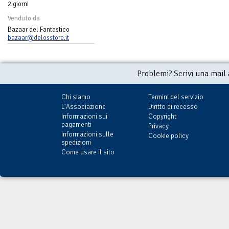
2 giorni
Venduto da
Bazaar del Fantastico
bazaar@delosstore.it
Problemi? Scrivi una mail
Chi siamo
Termini del servizio
L'Associazione
Diritto di recesso
Informazioni sui
Copyright
pagamenti
Privacy
Informazioni sulle
Cookie policy
spedizioni
Come usare il sito