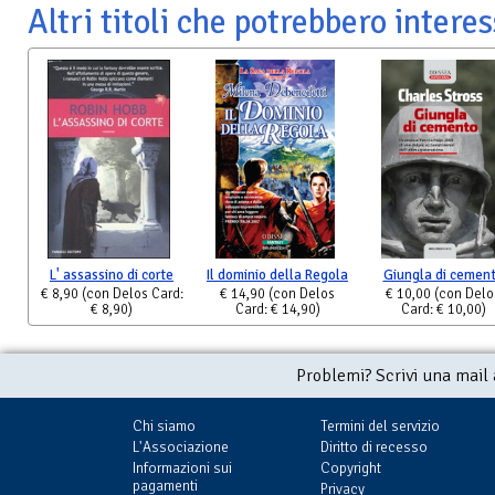
Altri titoli che potrebbero interes
L' assassino di corte
Il dominio della Regola
Giungla di cemen
€ 8,90
(con Delos Card:
€ 14,90
(con Delos
€ 10,00
(con Delo
€ 8,90)
Card: € 14,90)
Card: € 10,00)
Problemi? Scrivi una mail
Chi siamo
Termini del servizio
L'Associazione
Diritto di recesso
Informazioni sui
Copyright
pagamenti
Privacy