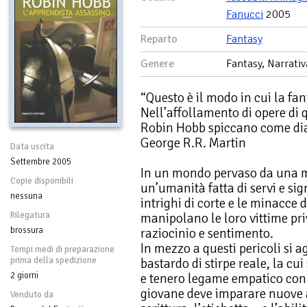
Fanucci
2005
Reparto
Fantasy
Genere
Fantasy, Narrativ
“Questo è il modo in cui la fan
Nell’affollamento di opere di 
Robin Hobb spiccano come dia
George R.R. Martin
Data uscita
Settembre 2005
In un mondo pervaso da una ma
Copie disponibili
un’umanità fatta di servi e sig
nessuna
intrighi di corte e le minacce d
Rilegatura
manipolano le loro vittime pri
brossura
raziocinio e sentimento.
In mezzo a questi pericoli si a
Tempi medi di preparazione
prima della spedizione
bastardo di stirpe reale, la c
2 giorni
e tenero legame empatico con g
giovane deve imparare nuove ar
Venduto da