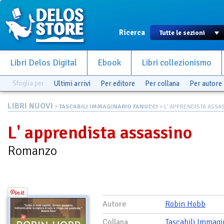
Ricerca
Libri Delos Digital
Ebook
Libri collezionismo
Sfoglia per
Ultimi arrivi
Per editore
Per collana
Per autore
LIBRI NUOVI
>
TASCABILI IMMAGINARIO FANUCCI
> L' APPRENDISTA ASSA
L' apprendista assassino
Romanzo
Autore
Robin Hobb
Collana
Tascabili Immagi