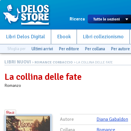
Ricerca
Libri Delos Digital
Ebook
Libri collezionismo
Sfoglia per
Ultimi arrivi
Per editore
Per collana
Per autore
LIBRI NUOVI
>
ROMANCE CORBACCIO
> LA COLLINA DELLE FATE
La collina delle fate
Romanzo
Autore
Diana Gabaldon
Collana
Romance