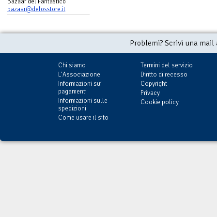
Bazaar del Fantastico
bazaar@delosstore.it
Problemi? Scrivi una mail
Chi siamo
Termini del servizio
L'Associazione
Diritto di recesso
Informazioni sui
Copyright
pagamenti
Privacy
Informazioni sulle
Cookie policy
spedizioni
Come usare il sito