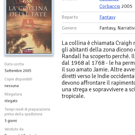
Corbaccio
2005
Reparto
Fantasy
Genere
Fantasy, Narrativ
La collina è chiamata Craigh n
gli abitanti della zona dicono
Randall ha scoperto perché. Il
dal 1968 al 1768 - le ha perme
Data uscita
il suo amato Jamie. Altre avve
Settembre 2005
diretti verso le Indie occident
Copie disponibili
devono affrontare il rapimento 
nessuna
una strega e sopravvivere a s
Rilegatura
tropicale.
rilegato
Tempi medi di preparazione
prima della spedizione
3 giorni
Venduto da