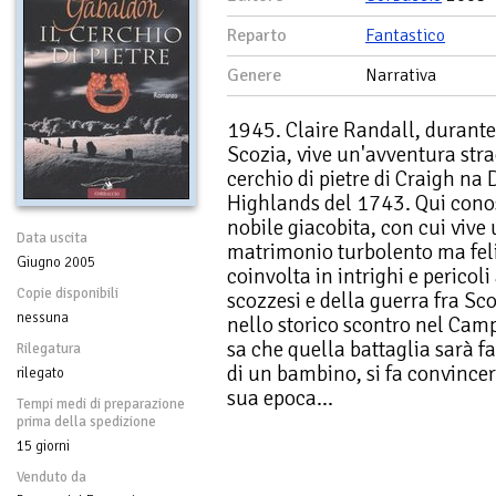
Reparto
Fantastico
Genere
Narrativa
1945. Claire Randall, durante
Scozia, vive un'avventura stra
cerchio di pietre di Craigh na
Highlands del 1743. Qui conos
nobile giacobita, con cui vive
Data uscita
matrimonio turbolento ma felic
Giugno 2005
coinvolta in intrighi e pericoli
Copie disponibili
scozzesi e della guerra fra Sco
nessuna
nello storico scontro nel Cam
sa che quella battaglia sarà fat
Rilegatura
di un bambino, si fa convincer
rilegato
sua epoca...
Tempi medi di preparazione
prima della spedizione
15 giorni
Venduto da