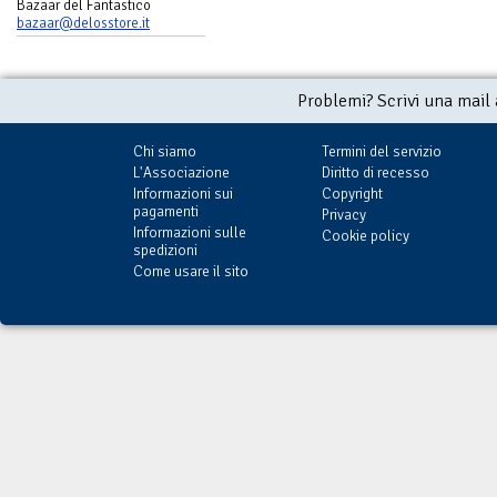
Bazaar del Fantastico
bazaar@delosstore.it
Problemi? Scrivi una mail
Chi siamo
Termini del servizio
L'Associazione
Diritto di recesso
Informazioni sui
Copyright
pagamenti
Privacy
Informazioni sulle
Cookie policy
spedizioni
Come usare il sito