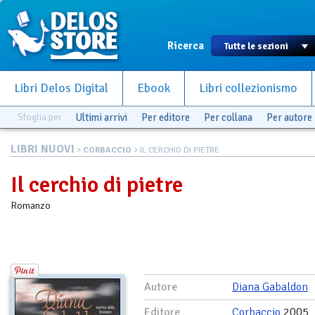
Ricerca
Libri Delos Digital
Ebook
Libri collezionismo
Sfoglia per
Ultimi arrivi
Per editore
Per collana
Per autore
LIBRI NUOVI
>
CORBACCIO
> IL CERCHIO DI PIETRE
Il cerchio di pietre
Romanzo
Autore
Diana Gabaldon
Editore
Corbaccio
2005