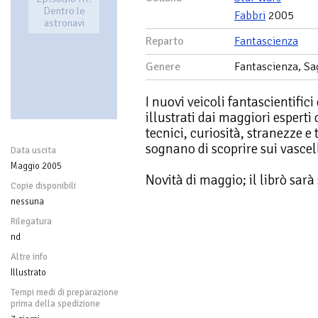
Dentro le
Fabbri
2005
astronavi
Reparto
Fantascienza
Genere
Fantascienza, Sa
I nuovi veicoli fantascientifici
illustrati dai maggiori esperti
tecnici, curiosità, stranezze e
sognano di scoprire sui vascell
Data uscita
Maggio 2005
Novità di maggio; il librò sarà
Copie disponibili
nessuna
Rilegatura
nd
Altre info
Illustrato
Tempi medi di preparazione
prima della spedizione