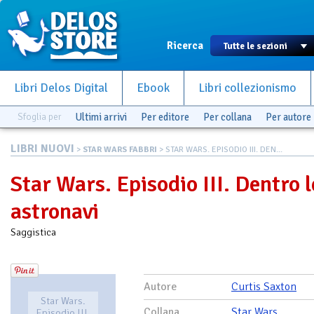
Ricerca
Libri Delos Digital
Ebook
Libri collezionismo
Sfoglia per
Ultimi arrivi
Per editore
Per collana
Per autore
LIBRI NUOVI
>
STAR WARS FABBRI
> STAR WARS. EPISODIO III. DEN...
Star Wars. Episodio III. Dentro l
astronavi
Saggistica
Autore
Curtis Saxton
Star Wars.
Collana
Star Wars
Episodio III.