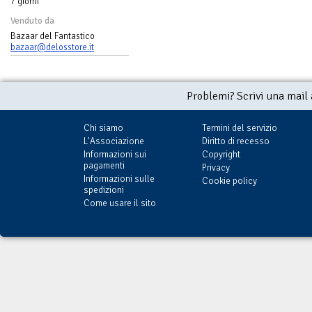
7 giorni
Venduto da
Bazaar del Fantastico
bazaar@delosstore.it
Problemi? Scrivi una mail
Chi siamo
Termini del servizio
L'Associazione
Diritto di recesso
Informazioni sui
Copyright
pagamenti
Privacy
Informazioni sulle
Cookie policy
spedizioni
Come usare il sito