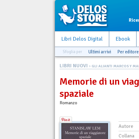
Rice
Libri Delos Digital
Ebook
Sfoglia per
Ultimi arrivi
Per editore
LIBRI NUOVI
>
GLI ALIANTI MARCOS Y M
Memorie di un viag
spaziale
Romanzo
Autore
Collana