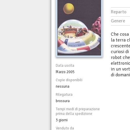
Reparto
Genere
Che cosa c
la terra 
crescente
curiosi d
robot che
elettronic
Data uscita
in un vor
Marzo 2005
di domani,
Copie disponibili
nessuna
Rilegatura
brossura
Tempi medi di preparazione
prima della spedizione
3 giorni
Venduto da