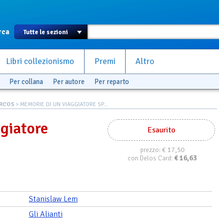
rca
Libri collezionismo
Premi
Altro
Per collana
Per autore
Per reparto
ARCOS
> MEMORIE DI UN VIAGGIATORE SP...
giatore
Esaurito
€ 17,50
prezzo:
€
16,63
con Delos Card:
Stanislaw Lem
Gli Alianti