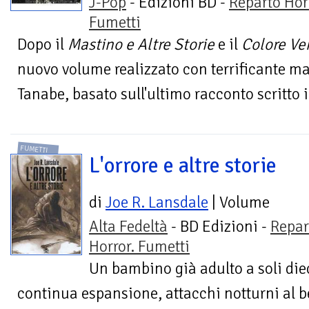
J-Pop
- Edizioni BD -
Reparto Hor
Fumetti
Dopo il
Mastino e Altre Storie
e il
Colore Ve
nuovo volume realizzato con terrificante 
Tanabe, basato sull'ultimo racconto scritto i
FUMETTI
L'orrore e altre storie
di
Joe R. Lansdale
| Volume
Alta Fedeltà
- BD Edizioni -
Repar
Horror. Fumetti
Un bambino già adulto a soli diec
continua espansione, attacchi notturni al be