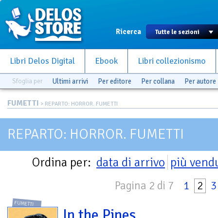
Ricerca
Libri Delos Digital
Ebook
Libri collezionismo
Sfoglia per
Ultimi arrivi
Per editore
Per collana
Per autore
FUMETTI
> REPARTO: HORROR. FUMETTI
REPARTO: HORROR. FUMETTI
Ordina per:
data di arrivo
più vend
Pagina 2 di 7
1
2
3
FUMETTI
In the Pines