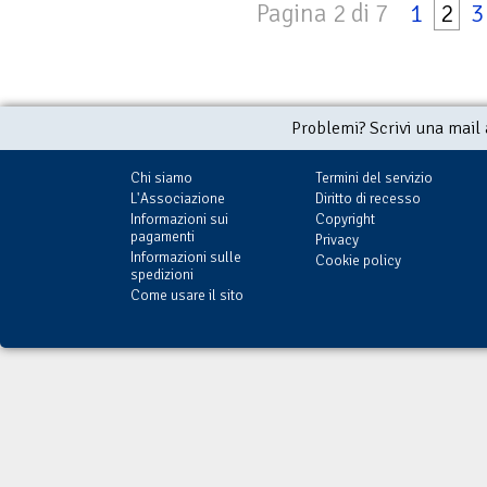
Pagina 2 di 7
1
2
3
Problemi? Scrivi una mail
Chi siamo
Termini del servizio
L'Associazione
Diritto di recesso
Informazioni sui
Copyright
pagamenti
Privacy
Informazioni sulle
Cookie policy
spedizioni
Come usare il sito