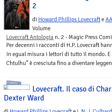
2
di
Howard Phillips Lovecraft
e
A
Volume
Lovecraft Antologia
n. 2 - Magic Press Comi
Per decenni i racconti di H.P. Lovecraft han
in egual misura i lettori di tutto il mondo. E
Chtulhu” è cresciuta fino a diventare leggend
FUMETTI
Lovecraft. Il caso di Char
Dexter Ward
di
Howard Phillips Lovecraft
e
I. N. J. Culbard