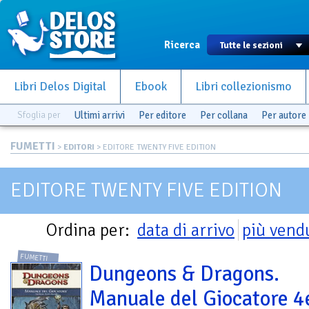
Ricerca
Libri Delos Digital
Ebook
Libri collezionismo
Sfoglia per
Ultimi arrivi
Per editore
Per collana
Per autore
FUMETTI
>
EDITORI
> EDITORE TWENTY FIVE EDITION
EDITORE TWENTY FIVE EDITION
Ordina per:
data di arrivo
più vend
FUMETTI
Dungeons & Dragons.
Manuale del Giocatore 4