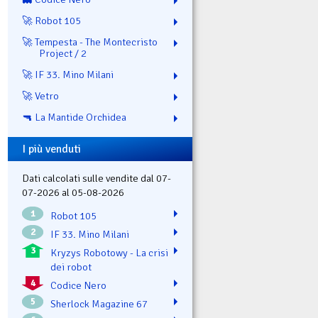
🚀 Robot 105
🚀 Tempesta - The Montecristo
Project / 2
🚀 IF 33. Mino Milani
🚀 Vetro
🔫 La Mantide Orchidea
I più venduti
Dati calcolati sulle vendite dal 07-
07-2026 al 05-08-2026
1
Robot 105
2
IF 33. Mino Milani
3
Kryzys Robotowy - La crisi
dei robot
4
Codice Nero
5
Sherlock Magazine 67