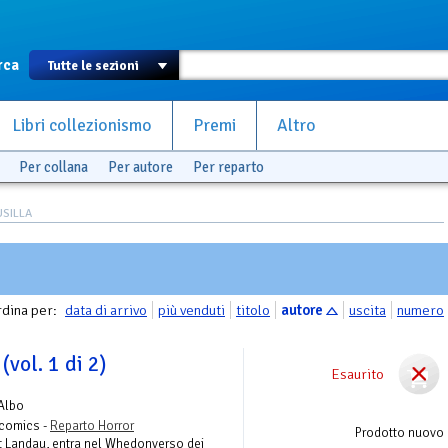
rca
Libri collezionismo
Premi
Altro
Per collana
Per autore
Per reparto
USILLA
dina per:
data di arrivo
più venduti
titolo
autore
uscita
numero
(vol. 1 di 2)
Esaurito
Albo
lycomics -
Reparto Horror
Prodotto nuovo
et Landau, entra nel Whedonverso dei