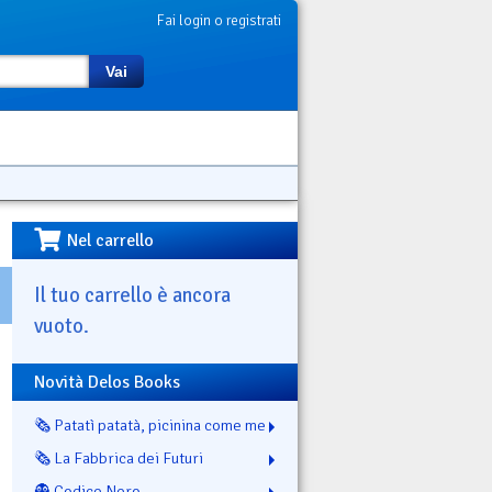
Fai login o registrati
Vai
Nel carrello
Il tuo carrello è ancora
vuoto.
Novità Delos Books
🗞️ Patatì patatà, picinina come me
🗞️ La Fabbrica dei Futuri
👻 Codice Nero