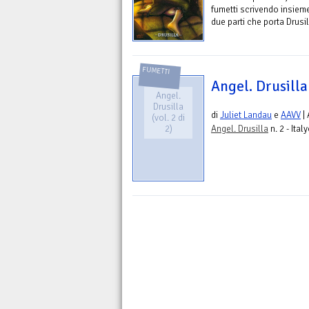
fumetti scrivendo insieme
due parti che porta Drusil
FUMETTI
Angel. Drusilla 
Angel.
Drusilla
di
Juliet Landau
e
AAVV
| 
(vol. 2 di
2)
Angel. Drusilla
n. 2 - Ita