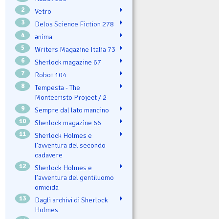
2
Vetro
3
Delos Science Fiction 278
4
ənima
5
Writers Magazine Italia 73
6
Sherlock magazine 67
7
Robot 104
8
Tempesta - The
Montecristo Project / 2
9
Sempre dal lato mancino
10
Sherlock magazine 66
11
Sherlock Holmes e
l'avventura del secondo
cadavere
12
Sherlock Holmes e
l’avventura del gentiluomo
omicida
13
Dagli archivi di Sherlock
Holmes