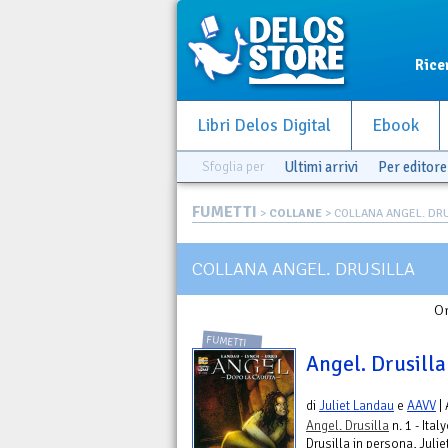
Rice
Libri Delos Digital
Ebook
Sfoglia per
Ultimi arrivi
Per editore
FUMETTI
>
COLLANE
> COLLANA ANGEL. DR
COLLANA ANGEL. DRUSILLA
Or
FUMETTI
Angel. Drusilla 
di
Juliet Landau
e
AAVV
| 
Angel. Drusilla
n. 1 - Ita
Drusilla in persona, Juli